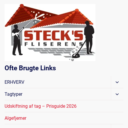
Ofte Brugte Links
Skift
ERHVERV
Unde
Skift
Tagtyper
Unde
Udskiftning af tag – Prisguide 2026
Algefjerner