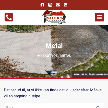
Fortsæt
til
indhold
Metal
/
TAGTYPE
/
METAL
Det ser ud til, at vi ikke kan finde det, du leder efter. Måske
vil en søgning hjælpe.
Søg