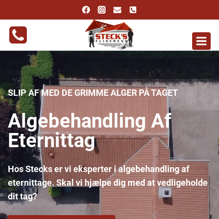
Fortsæt
til
indhold
SLIP AF MED DE GRIMME ALGER PÅ TAGET
Algebehandling Af
Eternittag
Hos Stecks er vi eksperter i algebehandling af
eternittage. Skal vi hjælpe dig med at vedligeholde
dit tag?