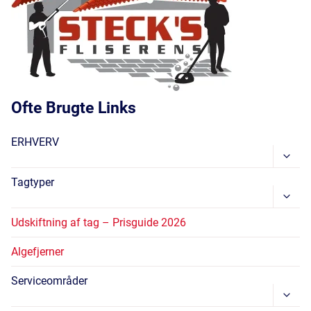
Ofte Brugte Links
ERHVERV
Skift
Unde
Tagtyper
Skift
Unde
Udskiftning af tag – Prisguide 2026
Algefjerner
Serviceområder
Skift
Unde