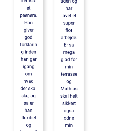
fremsta
tiden og
et
har
peenere.
lavet et
Han
super
giver
flot
god
arbejde.
forklarin
Er sa
g inden
mega
han gar
glad for
igang
min
om
terrasse
hvad
og
der skal
Mathias
ske, og
skal helt
sa er
sikkert
han
ogsa
flexibel
odne
og
min