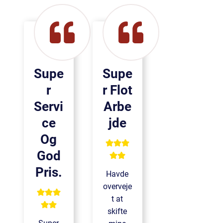
Supe
Supe
R
R Flot
Servi
Arbe
Ce
Jde
Og
God
Pris.
Havde
overveje
t at
skifte