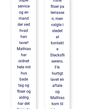
Super
mine
service
fliser pa
og en
terrasse
mand
n, men
der ved
valgte i
hvad
stedet
han
at
laver!
kontakt
Mathias
e
har
Stecksfli
ordnet
serens.
hele mit
Fik
hus
hurtigt
bade
lavet en
tag og
aftale
fliser og
og
aldrig
Mathias
har det
kom til