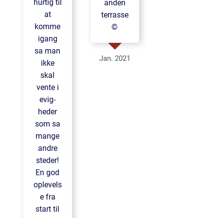
hurtig til
anden
at
terrasse
komme
©
igang
sa man
Jan. 2021
ikke
skal
vente i
evig-
heder
som sa
mange
andre
steder!
En god
oplevels
e fra
start til