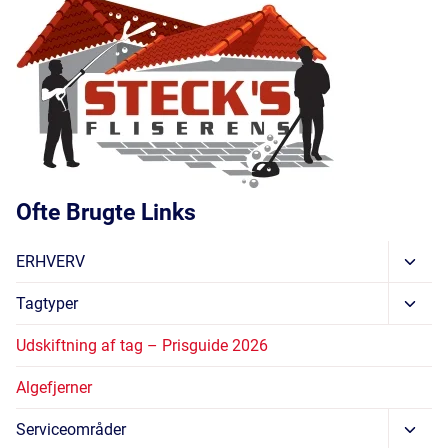
Ofte Brugte Links
Skift
ERHVERV
Unde
Skift
Tagtyper
Unde
Udskiftning af tag – Prisguide 2026
Algefjerner
Skift
Serviceområder