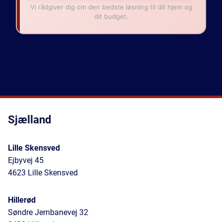
Vi rådgiver dig om den bedste løsning til dit hjem og
dit budget.
Sjælland
Lille Skensved
Ejbyvej 45
4623 Lille Skensved
Hillerød
Søndre Jernbanevej 32