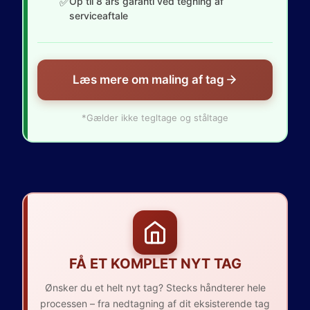
✅
Op til 8 års garanti ved tegning af
serviceaftale
Læs mere om maling af tag
*Gælder ikke tegltage og ståltage
FÅ ET KOMPLET NYT TAG
Ønsker du et helt nyt tag? Stecks håndterer hele
processen – fra nedtagning af dit eksisterende tag