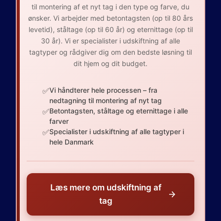
til montering af et nyt tag i den type og farve, du
ønsker. Vi arbejder med betontagsten (op til 80 års
levetid), ståltage (op til 60 år) og eternittage (op til
30 år). Vi er specialister i udskiftning af alle
tagtyper og rådgiver dig om den bedste løsning til
dit hjem og dit budget.
✅
Vi håndterer hele processen – fra
nedtagning til montering af nyt tag
✅
Betontagsten, ståltage og eternittage i alle
farver
✅
Specialister i udskiftning af alle tagtyper i
hele Danmark
Læs mere om udskiftning af
tag