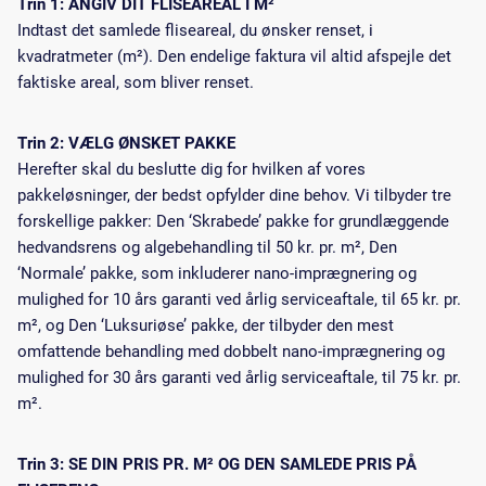
Trin 1: ANGIV DIT FLISEAREAL I M²
Indtast det samlede fliseareal, du ønsker renset, i
kvadratmeter (m²). Den endelige faktura vil altid afspejle det
faktiske areal, som bliver renset.
Trin 2: VÆLG ØNSKET PAKKE
Herefter skal du beslutte dig for hvilken af vores
pakkeløsninger, der bedst opfylder dine behov. Vi tilbyder tre
forskellige pakker: Den ‘Skrabede’ pakke for grundlæggende
hedvandsrens og algebehandling til 50 kr. pr. m², Den
‘Normale’ pakke, som inkluderer nano-imprægnering og
mulighed for 10 års garanti ved årlig serviceaftale, til 65 kr. pr.
m², og Den ‘Luksuriøse’ pakke, der tilbyder den mest
omfattende behandling med dobbelt nano-imprægnering og
mulighed for 30 års garanti ved årlig serviceaftale, til 75 kr. pr.
m².
Trin 3: SE DIN PRIS PR. M² OG DEN SAMLEDE PRIS PÅ