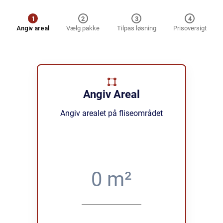
1
2
3
4
Angiv areal
Vælg pakke
Tilpas løsning
Prisoversigt
Angiv Areal
Angiv arealet på fliseområdet