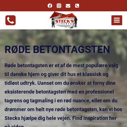
Fortsæt
til
indhold
RØDE BETONTAGSTEN
Røde betontagsten er et af de mest populære valg
til danske hjem og giver dit hus et klassisk og
tidløst udtryk. Uanset om du ønsker at forny dine
eksisterende betontagsten med en professionel
tagrens og tagmaling i en rød nuance, eller om du
drømmer om helt nye røde betontagsten, kan vi hos
Stecks hjælpe dig hele vejen. Find inspiration her
på siden.