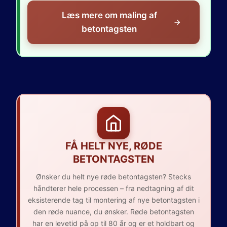
Læs mere om maling af
betontagsten
FÅ HELT NYE, RØDE
BETONTAGSTEN
Ønsker du helt nye røde betontagsten? Stecks
håndterer hele processen – fra nedtagning af dit
eksisterende tag til montering af nye betontagsten i
den røde nuance, du ønsker. Røde betontagsten
har en levetid på op til 80 år og er et holdbart og