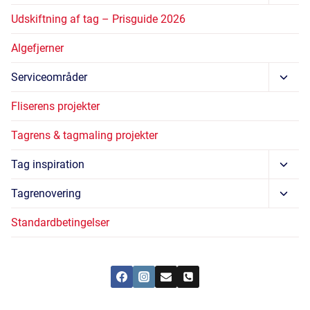
Unde
Udskiftning af tag – Prisguide 2026
Algefjerner
Skift
Serviceområder
Unde
Fliserens projekter
Tagrens & tagmaling projekter
Skift
Tag inspiration
Unde
Skift
Tagrenovering
Unde
Standardbetingelser