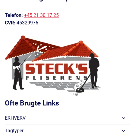
Telefon:
+45 21 30 17 25
CVR:
45329976
Ofte Brugte Links
Skift
ERHVERV
Unde
Skift
Tagtyper