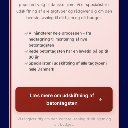
populært valg til danske hjem. Vi er specialister i
udskiftning af alle tagtyper og rådgiver dig om den
bedste løsning til dit hjem og dit budget.
✅
Vi håndterer hele processen – fra
nedtagning til montering af nye
betontagsten
✅
Røde betontagsten har en levetid på op til
80 år
✅
Specialister i udskiftning af alle tagtyper i
hele Danmark
Læs mere om udskiftning af
betontagsten
Vi rådgiver dig om den bedste løsning til dit hjem og
dit budget.