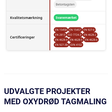
Betontagsten
Kvalitetsmærkning
Svanemærket
EN 15458
EN 15457
EN 927-6
EN 2813
ISO 7724-3
EN 4628-2
Certificeringer
EN 4628-4
EN 4628-5
EN 4628-6
EN 927-3B
DIN 4102
UDVALGTE PROJEKTER
MED OXYDRØD TAGMALING