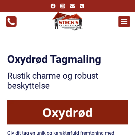
Fortsæt
til
indhold
Oxydrød Tagmaling
Rustik charme og robust
beskyttelse
Giv dit tag en unik og karakterfuld fremtoning med