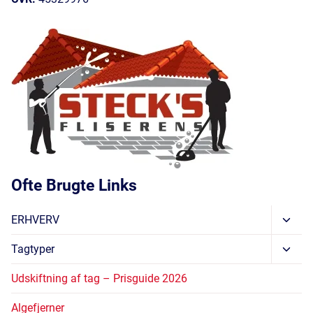
Ofte Brugte Links
Skift
ERHVERV
Unde
Skift
Tagtyper
Unde
Udskiftning af tag – Prisguide 2026
Algefjerner