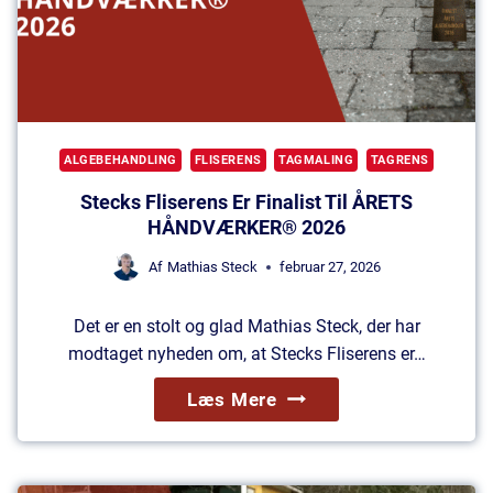
ALGEBEHANDLING
FLISERENS
TAGMALING
TAGRENS
Stecks Fliserens Er Finalist Til ÅRETS
HÅNDVÆRKER® 2026
Af
Mathias Steck
februar 27, 2026
Det er en stolt og glad Mathias Steck, der har
modtaget nyheden om, at Stecks Fliserens er…
S
Læs Mere
T
E
C