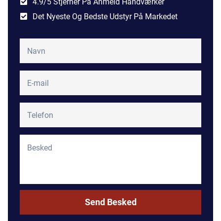
4.9/5 Stjerner På Anmeld Håndværker
Det Nyeste Og Bedste Udstyr På Markedet