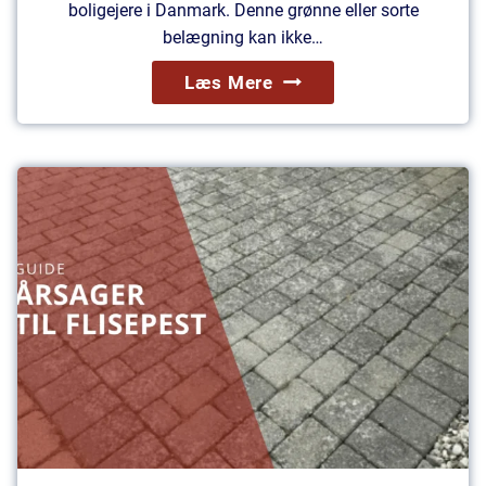
A
boligejere i Danmark. Denne grønne eller sorte
L
belægning kan ikke…
I
H
Læs Mere
S
V
T
O
T
R
I
D
L
A
Å
N
R
F
E
J
T
E
S
R
H
N
Å
E
N
R
D