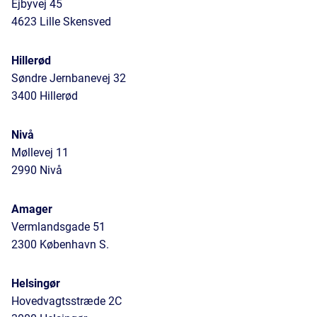
I
Ejbyvej 45
4623 Lille Skensved
L
F
L
Hillerød
Søndre Jernbanevej 32
I
3400 Hillerød
S
E
Nivå
P
Møllevej 11
E
2990 Nivå
S
T
Amager
Vermlandsgade 51
2300 København S.
Helsingør
Hovedvagtsstræde 2C