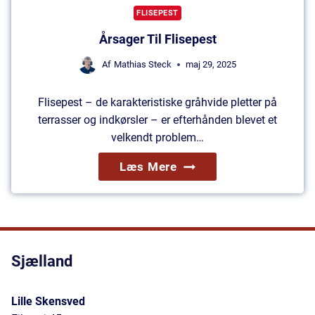
M
V
FLISEPEST
A
Æ
Årsager Til Flisepest
N
R
F
Af
Mathias Steck
maj 29, 2025
K
L
E
I
Flisepest – de karakteristiske gråhvide pletter på
R
S
terrasser og indkørsler – er efterhånden blevet et
®
E
velkendt problem…
2
P
0
Å
Læs Mere
E
2
R
S
6
S
T
A
?
G
Sjælland
E
R
T
Lille Skensved