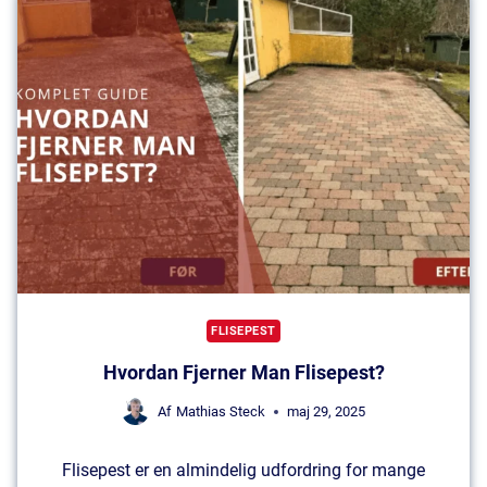
K
S
F
L
I
S
E
R
E
N
S
FLISEPEST
E
Hvordan Fjerner Man Flisepest?
R
F
Af
Mathias Steck
maj 29, 2025
I
N
Flisepest er en almindelig udfordring for mange