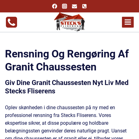
Fortsæt
til
indhold
Rensning Og Rengøring Af
Granit Chaussesten
Giv Dine Granit Chaussesten Nyt Liv Med
Stecks Fliserens
Oplev skønheden i dine chaussesten på ny med en
professionel rensning fra Stecks Fliserens. Vores
ekspertise sikrer, at disse populære og holdbare
belægningssten genvinder deres naturlige pragt. Uanset
om dine chaussesten er af granit eller ej, tilbyder vores