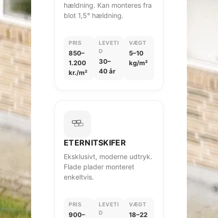
hældning. Kan monteres fra
blot 1,5° hældning.
PRIS
LEVETI
VÆGT
D
850–
5–10
30–
1.200
kg/m²
40 år
kr./m²
ETERNITSKIFER
Eksklusivt, moderne udtryk.
Flade plader monteret
enkeltvis.
PRIS
LEVETI
VÆGT
D
900–
18–22