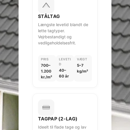
STÅLTAG
Længste levetid blandt de
lette tagtyper.
Vejrbestandigt og
vedligeholdelsesfrit.
PRIS
LEVETI
VÆGT
D
700–
5–7
40–
1.200
kg/m²
60 år
kr./m²
TAGPAP (2-LAG)
Ideelt til flade tage og lav