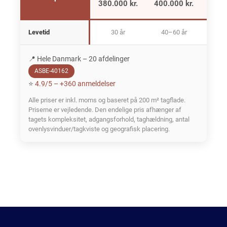
380.000 kr.
400.000 kr.
400.
Levetid
30 år
40–60 år
30–
📍 Hele Danmark – 20 afdelinger
ASBE-40162
⭐
4.9/5 – +360 anmeldelser
Alle priser er inkl. moms og baseret på 200 m² tagflade.
Priserne er vejledende. Den endelige pris afhænger af
tagets kompleksitet, adgangsforhold, taghældning, antal
ovenlysvinduer/tagkviste og geografisk placering.