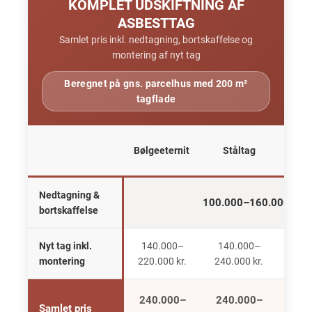
KOMPLET UDSKIFTNING AF
ASBESTTAG
Samlet pris inkl. nedtagning, bortskaffelse og
montering af nyt tag
Beregnet på gns. parcelhus med 200 m²
tagflade
Tagp
Bølgeeternit
Ståltag
l
Nedtagning &
100.000–160.000 kr.
(
bortskaffelse
Nyt tag inkl.
140.000–
140.000–
170
montering
220.000 kr.
240.000 kr.
240.
240.000–
240.000–
270
Samlet pris