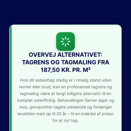
OVERVEJ ALTERNATIVET:
TAGRENS OG TAGMALING FRA
187,50 KR. PR. M²
Hvis dit asbesttag stadig er i rimelig stand uden
revner eller brud, kan en professionel tagrens og
tagmaling være et langt billigere alternativ til en
komplet udskiftning. Behandlingen fjerner alger og
mos, genopretter tagets udseende og forlænger
levetiden med op til 20 år – til en brøkdel af prisen
for et nyt tag.