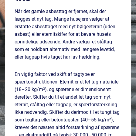
Når det gamle asbesttag er fjernet, skal der
lægges et nyt tag. Mange husejere vælger at
erstatte asbesttaget med nyt bølgeeternit (uden
asbest) eller eternitskifer for at bevare husets
oprindelige udseende. Andre vælger et ståltag
som et holdbart alternativ med længere levetid,
eller tagpap hvis taget har lav hældning.
En vigtig faktor ved skift af tagtype er
spærkonstruktionen. Eternit er et let tagmateriale
(18–20 kg/m²), og spærene er dimensioneret
derefter. Skifter du til et andet let tag som nyt
eternit, ståltag eller tagpap, er spærforstærkning
ikke nødvendig. Skifter du derimod til et tungt tag
som tegltag eller betontagsten (40–55 kg/m²),
kræver det næsten altid forstærkning af spærene
– en ekstraudgift på typisk 30.000–50.000 kr.