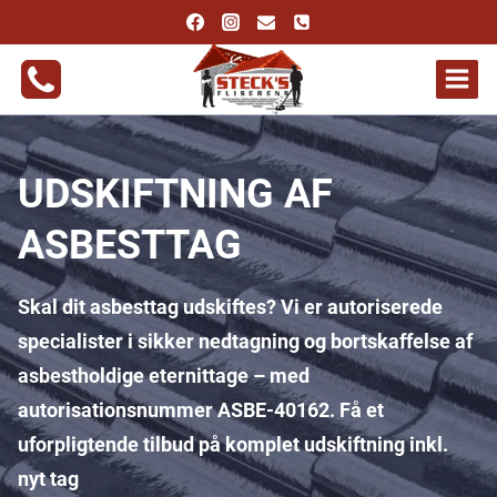
Fortsæt
til
indhold
UDSKIFTNING AF
ASBESTTAG
Skal dit asbesttag udskiftes? Vi er autoriserede
specialister i sikker nedtagning og bortskaffelse af
asbestholdige eternittage – med
autorisationsnummer ASBE-40162. Få et
uforpligtende tilbud på komplet udskiftning inkl.
nyt tag