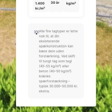
30 år
1.400
kg/m²
kr./m²
Alle fire tagtyper er lette
💡
nok til, at din
eksisterende
spærkonstruktion kan
bære dem uden
forstærkning. Ved skift
til tungt tag som tegl
(45–55 kg/m²) eller
beton (40–50 kg/m²)
kræves
spærforstærkning –
typisk 30.000–50.000 kr.
ekstra.