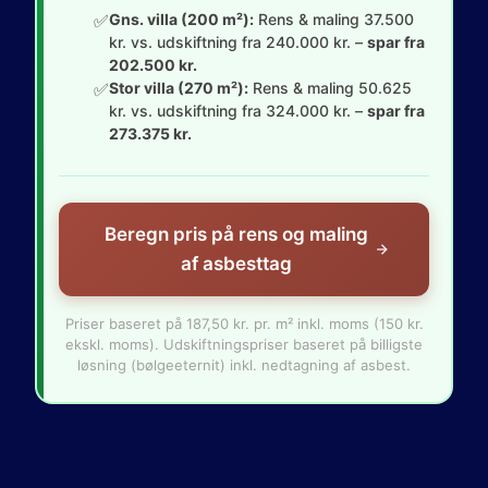
✅
Gns. villa (200 m²):
Rens & maling 37.500
kr. vs. udskiftning fra 240.000 kr. –
spar fra
202.500 kr.
✅
Stor villa (270 m²):
Rens & maling 50.625
kr. vs. udskiftning fra 324.000 kr. –
spar fra
273.375 kr.
Beregn pris på rens og maling
af asbesttag
Priser baseret på 187,50 kr. pr. m² inkl. moms (150 kr.
ekskl. moms). Udskiftningspriser baseret på billigste
løsning (bølgeeternit) inkl. nedtagning af asbest.