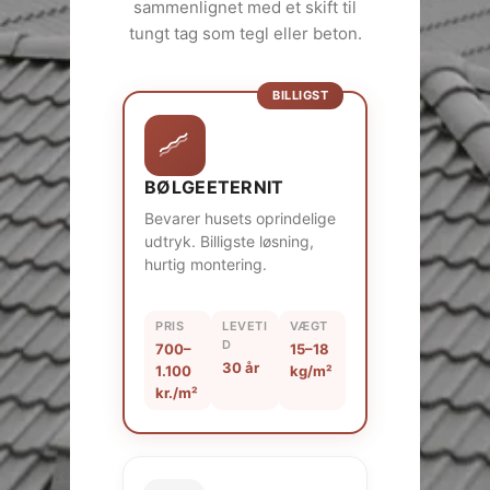
sammenlignet med et skift til
tungt tag som tegl eller beton.
BILLIGST
BØLGEETERNIT
Bevarer husets oprindelige
udtryk. Billigste løsning,
hurtig montering.
PRIS
LEVETI
VÆGT
D
700–
15–18
30 år
1.100
kg/m²
kr./m²