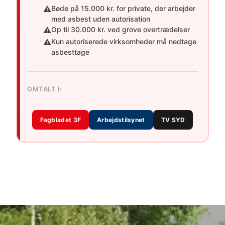
⚠️
Bøde på 15.000 kr. for private, der arbejder
med asbest uden autorisation
⚠️
Op til 30.000 kr. ved grove overtrædelser
⚠️
Kun autoriserede virksomheder må nedtage
asbesttage
OMTALT I:
Fagbladet 3F
Arbejdstilsynet
TV SYD