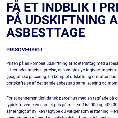
FÅ ET INDBLIK I P
PÅ UDSKIFTNING A
ASBESTTAGE
PRISOVERSIGT
Prisen på en komplet udskiftning af et eternittag med asbest
– herunder tagets størrelse, den valgte nye tagtype, tagets k
geografiske placering. En komplet udskiftning omfatter båd
bortskaffelse af det gamle asbesttag samt levering og monte
For et gennemsnitligt dansk parcelhus med en tagflade på 
typisk forvente en samlet pris på mellem 165.000 og 400.00
afhængigt af hvilken tagtype du vælger som erstatning. Heru
gennemgang af, hvad de enkelte dele af projektet koster.