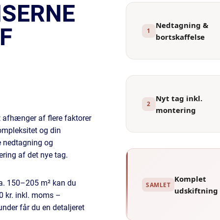
RISERNE
Nedtagning &
F
1
bortskaffelse
Nyt tag inkl.
2
montering
 afhænger af flere faktorer
ompleksitet og din
e nedtagning og
ring af det nye tag.
Komplet
ca. 150–205 m² kan du
SAMLET
udskiftning
0 kr. inkl. moms –
nder får du en detaljeret