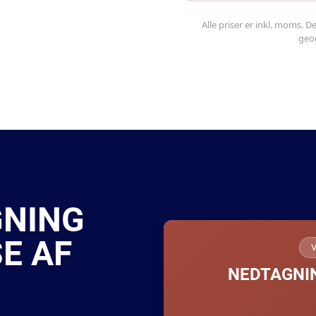
Alle priser er inkl. moms. D
geog
GNING
E AF
NEDTAGNIN