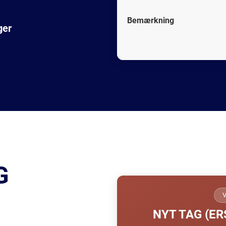
Bemærkning
ger
G
NYT TAG (E