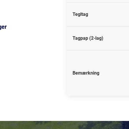
Tegltag
ger
Tagpap (2-lag)
Bemærkning