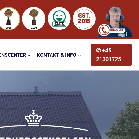
✆ +45
ENSCENTER
KONTAKT & INFO
21301725