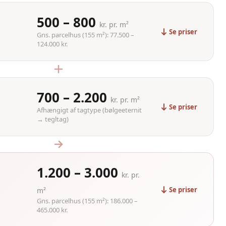
500 – 800
kr. pr. m²
Se priser
Gns. parcelhus (155 m²): 77.500 –
124.000 kr.
700 – 2.200
kr. pr. m²
Se priser
Afhængigt af tagtype (bølgeeternit
→ tegltag)
1.200 – 3.000
kr. pr.
Se priser
m²
Gns. parcelhus (155 m²): 186.000 –
465.000 kr.