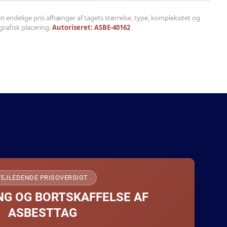
en endelige pris afhænger af tagets størrelse, type, kompleksitet og
rafisk placering.
Autoriseret: ASBE-40162
VEJLEDENDE PRISOVERSIGT
G OG BORTSKAFFELSE AF
ASBESTTAG