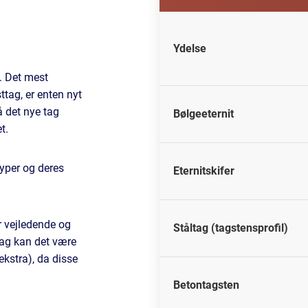
Ydelse
g. Det mest
ttag, er enten nyt
å det nye tag
Bølgeeternit
t.
typer og deres
Eternitskifer
er vejledende og
Ståltag (tagstensprofil)
tag kan det være
kstra), da disse
Betontagsten