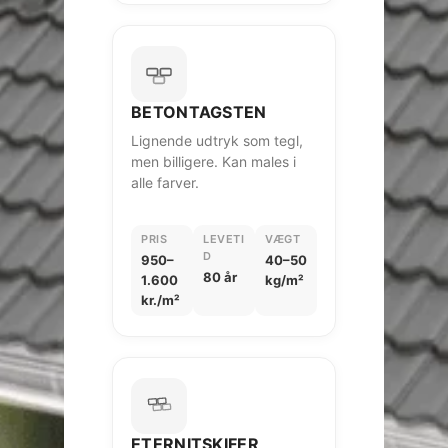
BETONTAGSTEN
Lignende udtryk som tegl,
men billigere. Kan males i
alle farver.
PRIS
LEVETI
VÆGT
D
950–
40–50
80 år
1.600
kg/m²
kr./m²
ETERNITSKIFER