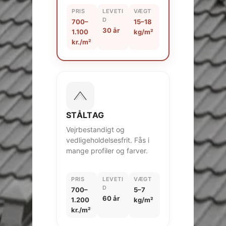
PRIS
LEVETI
VÆGT
D
700–
15–18
30 år
1.100
kg/m²
kr./m²
STÅLTAG
Vejrbestandigt og
vedligeholdelsesfrit. Fås i
mange profiler og farver.
PRIS
LEVETI
VÆGT
D
700–
5–7
60 år
1.200
kg/m²
kr./m²