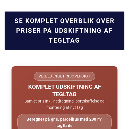
SE KOMPLET OVERBLIK OVER
PRISER PÅ UDSKIFTNING AF
TEGLTAG
VEJLEDENDE PRISOVERSIGT
KOMPLET UDSKIFTNING AF
TEGLTAG
Samlet pris inkl. nedtagning, bortskaffelse og
montering af nyt tag
Beregnet på gns. parcelhus med 200 m²
tagflade