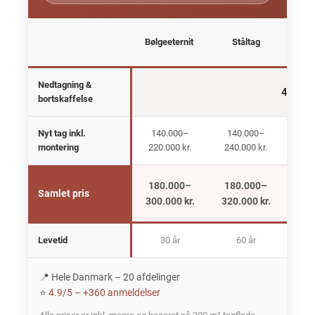
Tag
Bølgeeternit
Ståltag
Nedtagning &
40.000
bortskaffelse
Nyt tag inkl.
140.000–
140.000–
17
montering
220.000 kr.
240.000 kr.
240
180.000–
180.000–
21
Samlet pris
300.000 kr.
320.000 kr.
320
Levetid
30 år
60 år
30
📍 Hele Danmark – 20 afdelinger
⭐
4.9/5 – +360 anmeldelser