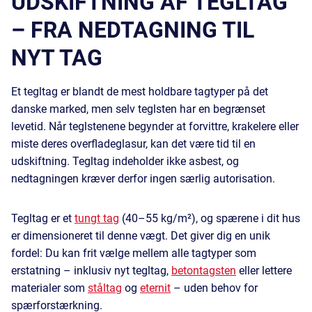
UDSKIFTNING AF TEGLTAG
– FRA NEDTAGNING TIL
NYT TAG
Et tegltag er blandt de mest holdbare tagtyper på det
danske marked, men selv teglsten har en begrænset
levetid. Når teglstenene begynder at forvittre, krakelere eller
miste deres overfladeglasur, kan det være tid til en
udskiftning. Tegltag indeholder ikke asbest, og
nedtagningen kræver derfor ingen særlig autorisation.
Tegltag er et
tungt tag
(40–55 kg/m²), og spærene i dit hus
er dimensioneret til denne vægt. Det giver dig en unik
fordel: Du kan frit vælge mellem alle tagtyper som
erstatning – inklusiv nyt tegltag,
betontagsten
eller lettere
materialer som
ståltag
og
eternit
– uden behov for
spærforstærkning.