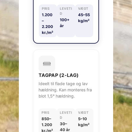
PRIS
LEVETI
VÆGT
D
1.200
45–55
100+
–
kg/m²
år
2.200
kr./m²
TAGPAP (2-LAG)
Ideelt til flade tage og lav
hældning. Kan monteres fra
blot 1,5° hældning.
PRIS
LEVETI
VÆGT
D
850–
5–10
30–
1.200
kg/m²
40 år
kr./m²