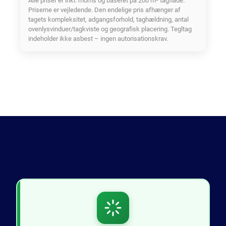
Alle priser er inkl. moms og baseret på 200 m² tagflade.
Priserne er vejledende. Den endelige pris afhænger af
tagets kompleksitet, adgangsforhold, taghældning, antal
ovenlysvinduer/tagkviste og geografisk placering. Tegltag
indeholder ikke asbest – ingen autorisationskrav.