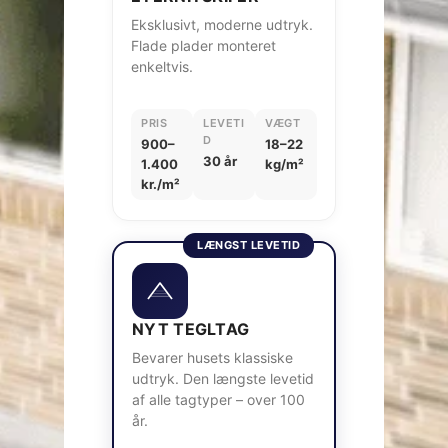
Eksklusivt, moderne udtryk.
Flade plader monteret
enkeltvis.
PRIS
LEVETI
VÆGT
D
900–
18–22
30 år
1.400
kg/m²
kr./m²
LÆNGST LEVETID
NYT TEGLTAG
Bevarer husets klassiske
udtryk. Den længste levetid
af alle tagtyper – over 100
år.