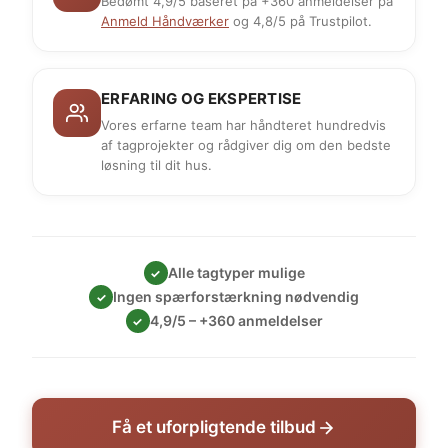
Bedømt 4,9/5 baseret på +360 anmeldelser på
Anmeld Håndværker
og 4,8/5 på Trustpilot.
ERFARING OG EKSPERTISE
Vores erfarne team har håndteret hundredvis
af tagprojekter og rådgiver dig om den bedste
løsning til dit hus.
Alle tagtyper mulige
✓
Ingen spærforstærkning nødvendig
✓
4,9/5 – +360 anmeldelser
✓
Få et uforpligtende tilbud