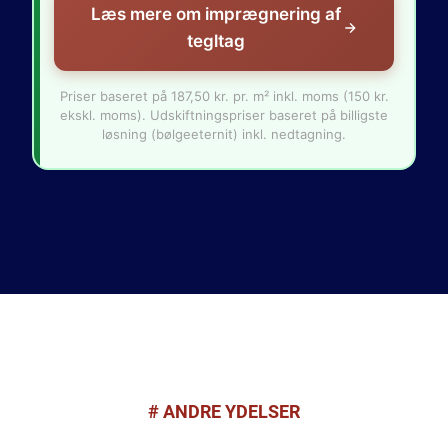
Læs mere om imprægnering af
tegltag
Priser baseret på 187,50 kr. pr. m² inkl. moms (150 kr.
ekskl. moms). Udskiftningspriser baseret på billigste
løsning (bølgeeternit) inkl. nedtagning.
# ANDRE YDELSER