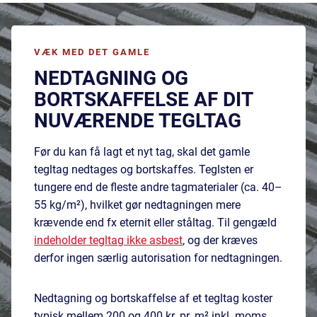
VÆK MED DET GAMLE
NEDTAGNING OG
BORTSKAFFELSE AF DIT
NUVÆRENDE TEGLTAG
Før du kan få lagt et nyt tag, skal det gamle
tegltag nedtages og bortskaffes. Teglsten er
tungere end de fleste andre tagmaterialer (ca. 40–
55 kg/m²), hvilket gør nedtagningen mere
krævende end fx eternit eller ståltag. Til gengæld
indeholder tegltag ikke asbest
, og der kræves
derfor ingen særlig autorisation for nedtagningen.
Nedtagning og bortskaffelse af et tegltag koster
typisk mellem 200 og 400 kr. pr. m² inkl. moms.