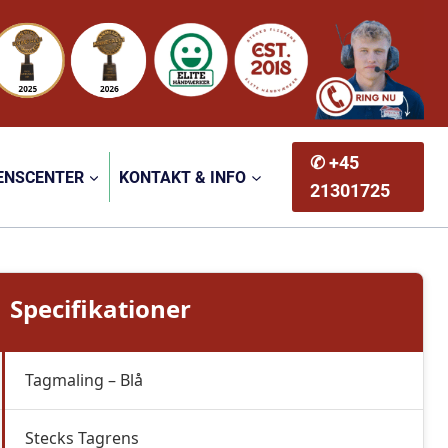
✆ +45
ENSCENTER
KONTAKT & INFO
21301725
Specifikationer
Tagmaling – Blå
Stecks Tagrens