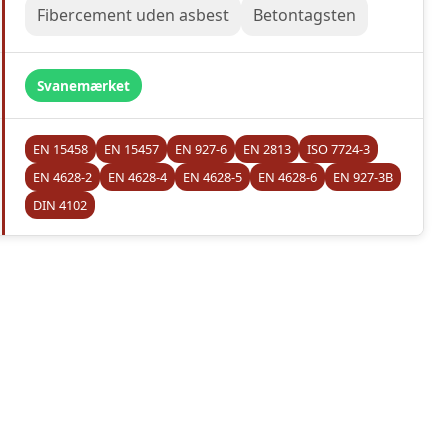
Fibercement uden asbest
Betontagsten
Svanemærket
EN 15458
EN 15457
EN 927-6
EN 2813
ISO 7724-3
EN 4628-2
EN 4628-4
EN 4628-5
EN 4628-6
EN 927-3B
DIN 4102