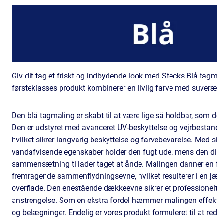
Giv dit tag et friskt og indbydende look med Stecks Blå tagm
førsteklasses produkt kombinerer en livlig farve med suveræ
Den blå tagmaling er skabt til at være lige så holdbar, som d
Den er udstyret med avanceret UV-beskyttelse og vejrbestan
hvilket sikrer langvarig beskyttelse og farvebevarelse. Med s
vandafvisende egenskaber holder den fugt ude, mens den d
sammensætning tillader taget at ånde. Malingen danner en f
fremragende sammenflydningsevne, hvilket resulterer i en j
overflade. Den enestående dækkeevne sikrer et professionel
anstrengelse. Som en ekstra fordel hæmmer malingen effekt
og belægninger. Endelig er vores produkt formuleret til at re