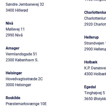
Søndre Jernbanevej 32
3400 Hillerød
Charlottenlu
Charlottenlu
Nivå
2920 Charlot
Møllevej 11
2990 Nivå
Hellerup
Strandvejen 
Amager
2900 Helleru
Vermlandsgade 51
2300 København S.
Holbæk
K.P. Danøsve
Helsingør
4300 Holbæ
Hovedvagtsstræde 2C
3000 Helsingør
Egedal
Tinghøjvej 5
Roskilde
3650 Ølstykk
Præstemarksvænge 10E