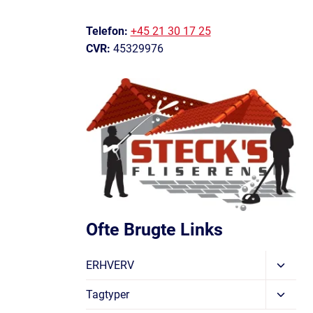
Telefon:
+45 21 30 17 25
CVR:
45329976
Ofte Brugte Links
Skift
ERHVERV
Under
Skift
Tagtyper
Under