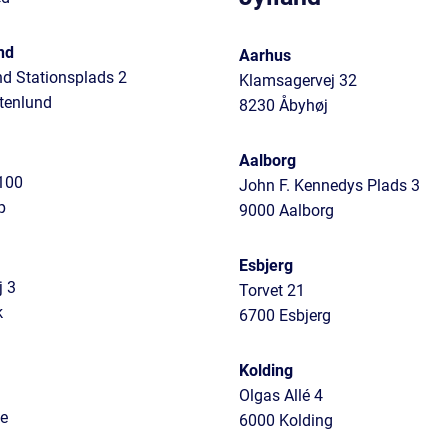
nd
Aarhus
nd Stationsplads 2
Klamsagervej 32
tenlund
8230 Åbyhøj
Aalborg
100
John F. Kennedys Plads 3
p
9000 Aalborg
Esbjerg
j 3
Torvet 21
k
6700 Esbjerg
Kolding
Olgas Allé 4
e
6000 Kolding