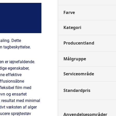
Farve
Kategori
aling. Dette
Producentland
n tagbeskyttelse.
Målgruppe
en er iøjnefaldende.
dige egenskaber,
Serviceområde
ine effektive
iffusionsåbne
leksibel film med
Standardpris
ævn og ensartet
t resultat med minimal
ivt væksten af alger
ducere sprøjtestøv
Anvendelsesområder