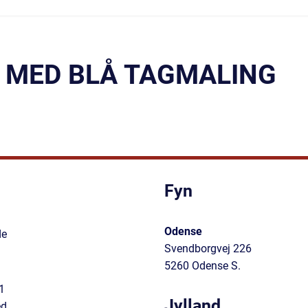
 MED BLÅ TAGMALING
Fyn
Odense
de
Svendborgvej 226
5260 Odense S.
1
Jylland
ed