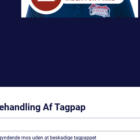
behandling Af Tagpap
begyndende mos uden at beskadige tagpappet