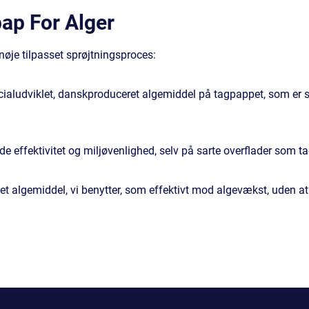
pap For Alger
øje tilpasset sprøjtningsproces:
ecialudviklet, danskproduceret algemiddel på tagpappet, som er s
åde effektivitet og miljøvenlighed, selv på sarte overflader som t
det algemiddel, vi benytter, som effektivt mod algevækst, uden at