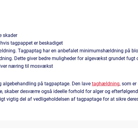
e skader
 hvis tagpappet er beskadiget
hældning. Tagpaptag har en anbefalet minimumshældning på blot
ldning. Dette giver bedre muligheder for algevækst grundet fugt 
 giver næring til mosvækst
ig algebehandling på tagpaptage. Den lave
taghældning
, som er
se, skaber desværre også ideelle forhold for alger og efterfølgen
t vigtig del af vedligeholdelsen af tagpaptage for at sikre dere