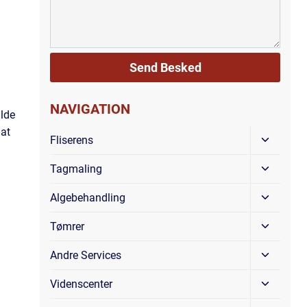
NAVIGATION
ælde
 at
Skift
Fliserens
Underm
Skift
Tagmaling
Underm
Skift
Algebehandling
Underm
Skift
Tømrer
Underm
Skift
Andre Services
Underm
Skift
Videnscenter
Underm