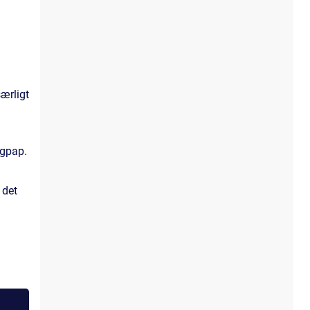
ærligt
agpap.
 det