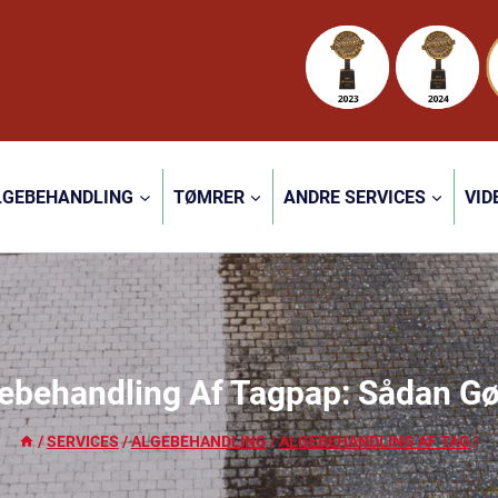
LGEBEHANDLING
TØMRER
ANDRE SERVICES
VID
ebehandling Af Tagpap: Sådan Gø
/
SERVICES
/
ALGEBEHANDLING
/
ALGEBEHANDLING AF TAG
/