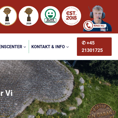
✆ +45
ENSCENTER
KONTAKT & INFO
21301725
r Vi