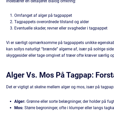
indebærer en detaljeret dialog omkring:
Omfanget af alger på tagpappet
Tagpappets overordnede tilstand og alder
Eventuelle skader, revner eller svagheder i tagpappet
Vi er særligt opmærksomme på tagpappets unikke egenskaber 
kan sollys naturligt “brænde” algerne af, især på solrige sid
skyggesider eller tage omgivet af træer ofte kræver særli
Alger Vs. Mos På Tagpap: Forst
Det er vigtigt at skelne mellem alger og mos, især på tagpap
Alger:
Grønne eller sorte belægninger, der holder på fu
Mos:
Større begroninger, ofte i klumper eller langs tag