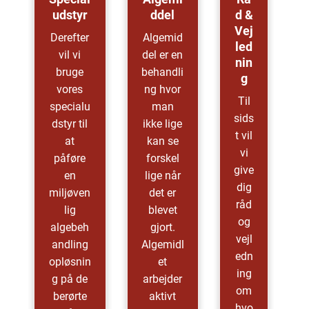
Udstyr
Ddel
D &
Vej
Derefter
Algemid
Led
vil vi
del er en
Nin
bruge
behandli
G
vores
ng hvor
Til
specialu
man
sids
dstyr til
ikke lige
t vil
at
kan se
vi
påføre
forskel
give
en
lige når
dig
miljøven
det er
råd
lig
blevet
og
algebeh
gjort.
vejl
andling
Algemidl
edn
opløsnin
et
ing
g på de
arbejder
om
berørte
aktivt
hvo