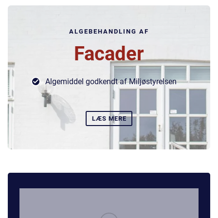
ALGEBEHANDLING AF
Facader
Algemiddel godkendt af Miljøstyrelsen
LÆS MERE