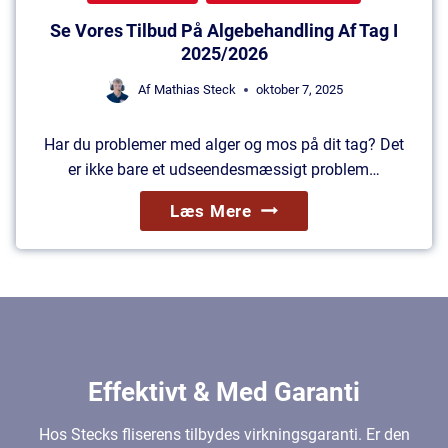
F
Æ
Se Vores Tilbud På Algebehandling Af Tag I
T
R
2025/2026
A
K
G
Af
Mathias Steck
oktober 7, 2025
E
I
R
R
Har du problemer med alger og mos på dit tag? Det
®
E
er ikke bare et udseendesmæssigt problem…
2
G
S
0
Læs Mere
N
E
2
V
V
6
E
O
J
R
R
E
:
S
K
Effektivt & Med Garanti
T
A
I
Hos Stecks fliserens tilbydes virkningsgaranti. Er den
N