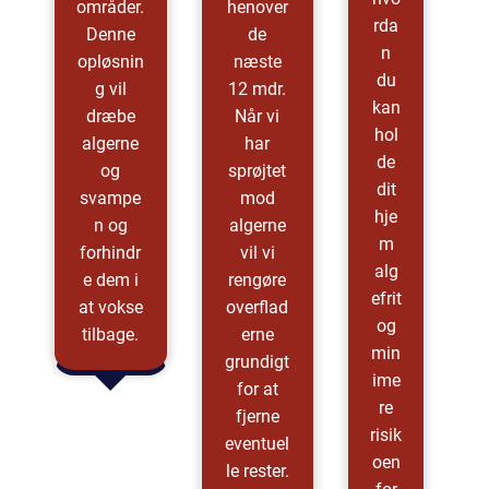
områder.
henover
rda
Denne
de
n
opløsnin
næste
du
g vil
12 mdr.
kan
dræbe
Når vi
hol
algerne
har
de
og
sprøjtet
dit
svampe
mod
hje
n og
algerne
m
forhindr
vil vi
alg
e dem i
rengøre
efrit
at vokse
overflad
og
tilbage.
erne
min
grundigt
ime
for at
re
fjerne
risik
eventuel
oen
le rester.