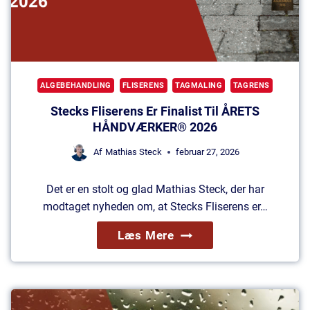
ALGEBEHANDLING
FLISERENS
TAGMALING
TAGRENS
Stecks Fliserens Er Finalist Til ÅRETS
HÅNDVÆRKER® 2026
Af
Mathias Steck
februar 27, 2026
Det er en stolt og glad Mathias Steck, der har
modtaget nyheden om, at Stecks Fliserens er…
S
Læs Mere
T
E
C
K