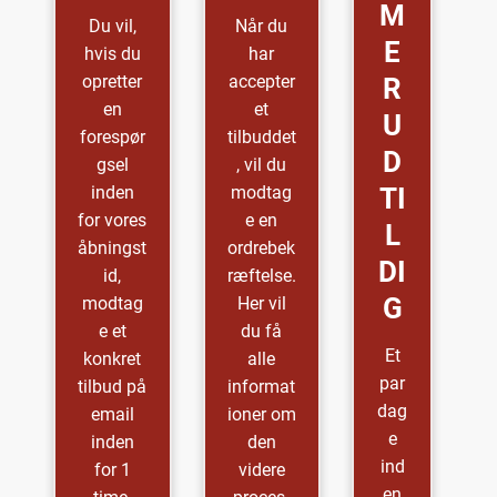
M
Du vil,
Når du
E
hvis du
har
opretter
accepter
R
en
et
U
forespør
tilbuddet
D
gsel
, vil du
inden
modtag
TI
for vores
e en
L
åbningst
ordrebek
DI
id,
ræftelse.
G
modtag
Her vil
e et
du få
Et
konkret
alle
par
tilbud på
informat
dag
email
ioner om
e
inden
den
ind
for 1
videre
en