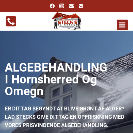
Fortsæt
til
indhold
ALGEBEHANDLING
I Hornsherred Og
Omegn
ER DIT TAG BEGYNDT AT BLIVE GRØNT AF ALGER?
LAD STECKS GIVE DIT TAG EN OPFRISKNING MED
VORES PRISVINDENDE ALGEBEHANDLING.