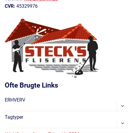
CVR:
45329976
Ofte Brugte Links
ERHVERV
Skift
Unde
Tagtyper
Skift
Unde