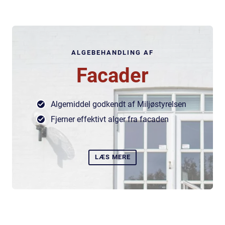
ALGEBEHANDLING AF
Facader
Algemiddel godkendt af Miljøstyrelsen
Fjerner effektivt alger fra facaden
LÆS MERE