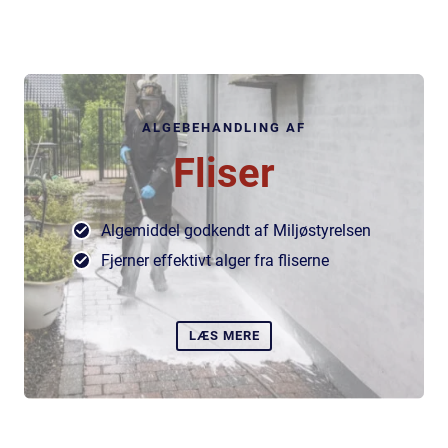
ALGEBEHANDLING AF
Fliser
Algemiddel godkendt af Miljøstyrelsen
Fjerner effektivt alger fra fliserne
LÆS MERE