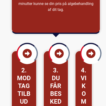
minutter kunne se din pris på algebehandling
af dit tag.
2.
3.
4.
MOD
DU
VI
TAG
FÅR
K
TILB
BES
O
UD
KED
M