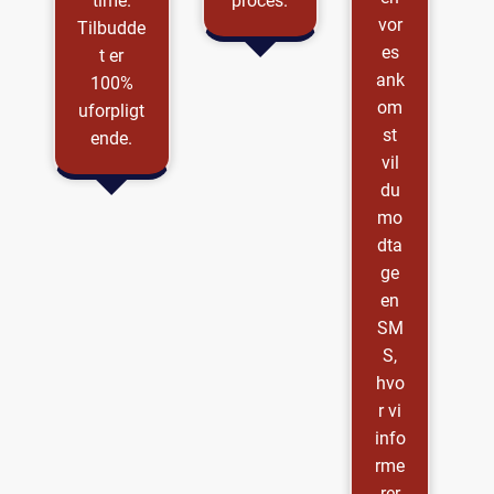
time.
proces.
vor
Tilbudde
es
t er
ank
100%
om
uforpligt
st
ende.
vil
du
mo
dta
ge
en
SM
S,
hvo
r vi
info
rme
rer