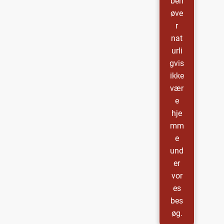
beh
øve
r
nat
urli
gvis
ikke
vær
e
hje
mm
e
und
er
vor
es
bes
øg.