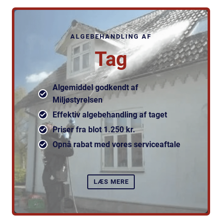
ALGEBEHANDLING AF
Tag
Algemiddel godkendt af
Miljøstyrelsen
Effektiv algebehandling af taget
Priser fra blot 1.250 kr.
Opnå rabat med vores serviceaftale
LÆS MERE