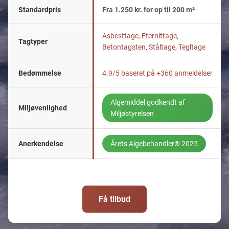
Standardpris
Fra 1.250 kr. for op til 200 m²
Asbesttage
,
Eternittage
,
Tagtyper
Betontagsten
,
Ståltage
,
Tegltage
Bedømmelse
4.9/5 baseret på +360 anmeldelser
Algemiddel godkendt af
Miljøvenlighed
Miljøstyrelsen
Anerkendelse
Årets Algebehandler® 2025
Få tilbud