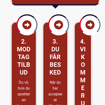
2.
3.
4.
MOD
DU
VI
TAG
FÅR
K
TILB
BES
O
UD
KED
M
M
Du vil,
Når du
E
hvis du
har
opretter
accepter
R
en
et
U