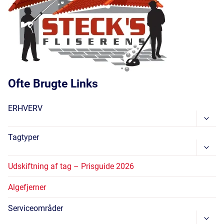
Ofte Brugte Links
ERHVERV
Skift
Unde
Tagtyper
Skift
Unde
Udskiftning af tag – Prisguide 2026
Algefjerner
Serviceområder
Skift