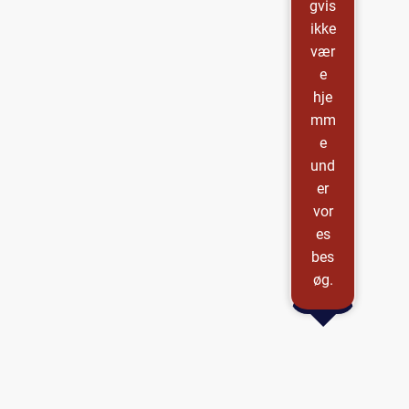
gvis
ikke
vær
e
hje
mm
e
und
er
vor
es
bes
øg.