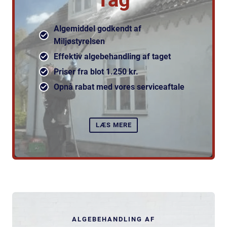
Algemiddel godkendt af
Miljøstyrelsen
Effektiv algebehandling af taget
Priser fra blot 1.250 kr.
Opnå rabat med vores serviceaftale
LÆS MERE
ALGEBEHANDLING AF