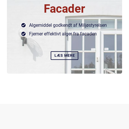
Facader
Algemiddel godkendt af Miljøstyrelsen
Fjerner effektivt alger fra facaden
LÆS MERE