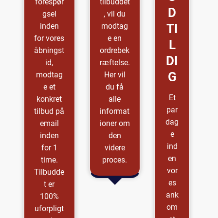
forespør
tilbuddet
D
gsel
, vil du
inden
modtag
TI
for vores
e en
L
åbningst
ordrebek
DI
id,
ræftelse.
G
modtag
Her vil
e et
du få
Et
konkret
alle
par
tilbud på
informat
dag
email
ioner om
e
inden
den
ind
for 1
videre
en
time.
proces.
vor
Tilbudde
es
t er
ank
100%
om
uforpligt