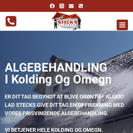
Fortsæt
til
indhold
ALGEBEHANDLING
I Kolding Og Omegn
ER DIT TAG BEGYNDT AT BLIVE GRØNT AF ALGER?
LAD STECKS GIVE DIT TAG EN OPFRISKNING MED
VORES PRISVINDENDE ALGEBEHANDLING.
VI BETJENER HELE KOLDING OG OMEGN.