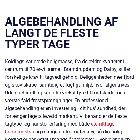
ALGEBEHANDLING AF
LANGT DE FLESTE
TYPER TAGE
Koldings varierede boligmasse, fra de ældre kvarterer i
centrum til 70’er-villaerne i Bramdrupdam og Dalby, stiller
forskellige krav til tagvedligehold. Beliggenheden nær fjord
og skov skaber samtidig et fugtigt miljø, hvor alger trives.
Uden behandling kan algevækst føre til fugtskader og i
værste fald frostsprængninger. En professionel
algebehandling er en investering i dit hus’ sundhed, der
forlænger tagets levetid markant. Vi behandler de fleste
tagtyper og har stor erfaring med både
eternittage
,
betontagsten
og mange andre materialer, så din bolig i
Kolding er beskyttet i mange år fremover. Overvejer du en