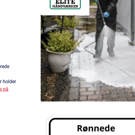
erede
r holder
is på