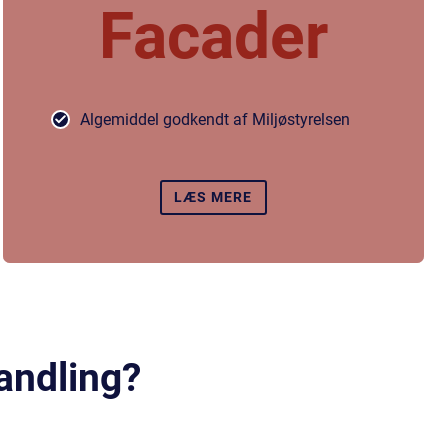
Facader
Algemiddel godkendt af Miljøstyrelsen
LÆS MERE
andling?