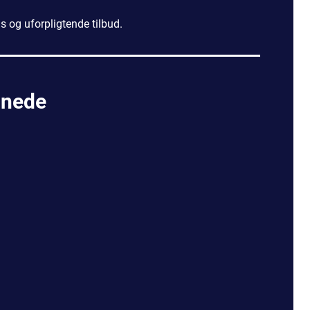
is og uforpligtende tilbud.
nnede