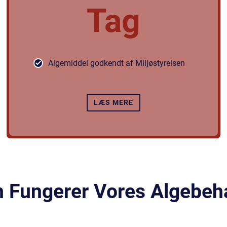
Tag
Algemiddel godkendt af Miljøstyrelsen
LÆS MERE
 Fungerer Vores Algebeh