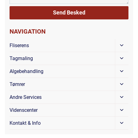
NAVIGATION
Skift
Fliserens
Under
Skift
Tagmaling
Under
Skift
Algebehandling
Under
Skift
Tømrer
Under
Skift
Andre Services
Under
Skift
Videnscenter
Under
Skift
Kontakt & Info
Under