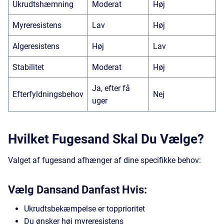
Ukrudtshæmning
Moderat
Høj
Myreresistens
Lav
Høj
Algeresistens
Høj
Lav
Stabilitet
Moderat
Høj
Ja, efter få
Efterfyldningsbehov
Nej
uger
Hvilket Fugesand Skal Du Vælge?
Valget af fugesand afhænger af dine specifikke behov:
Vælg Dansand Danfast Hvis:
Ukrudtsbekæmpelse er topprioritet
Du ønsker høj myreresistens