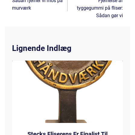
Sådan fjerner vi mos på
Fjernelse af
murværk
tyggegummi på fliser:
Sådan gør vi
Lignende Indlæg
Stecks Fliserens Er Finalist Til