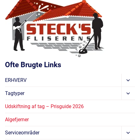
Ofte Brugte Links
Skift
ERHVERV
Unde
Skift
Tagtyper
Unde
Udskiftning af tag – Prisguide 2026
Algefjerner
Skift
Serviceområder
Unde