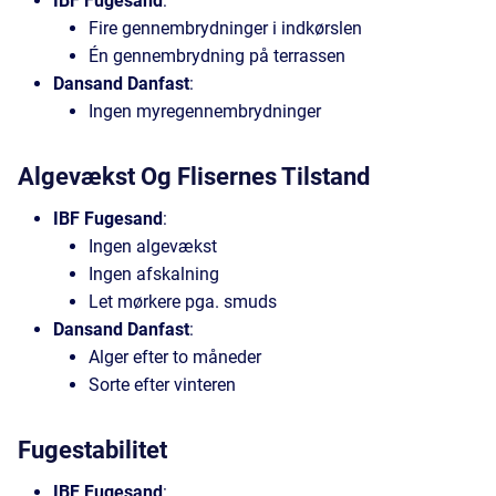
IBF Fugesand
:
Fire gennembrydninger i indkørslen
Én gennembrydning på terrassen
Dansand Danfast
:
Ingen myregennembrydninger
Algevækst Og Flisernes Tilstand
IBF Fugesand
:
Ingen algevækst
Ingen afskalning
Let mørkere pga. smuds
Dansand Danfast
:
Alger efter to måneder
Sorte efter vinteren
Fugestabilitet
IBF Fugesand
: