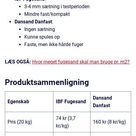
3-4 mm sætning i testperioden
Mindre fast/kompakt
Dansand Danfast
:
Ingen sætning
Kunne spules op
Faste, men ikke hårde fuger
LÆS OGSÅ:
Hvor meget fugesand skal man bruge pr. m2?
Produktsammenligning
Dansand
Egenskab
IBF Fugesand
Danfast
74 kr (3,7
Pris (20 kg)
160 kr (8 kr/kg)
kr/kg)