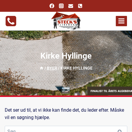
Fortsæt
til
indhold
Kirke Hyllinge
/
BYER
/
KIRKE HYLLINGE
Det ser ud til, at vi ikke kan finde det, du leder efter. Måske
vil en søgning hjælpe.
Søg