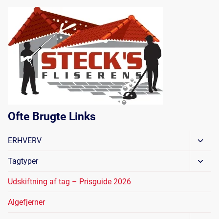
Ofte Brugte Links
Skift
ERHVERV
Unde
Skift
Tagtyper
Unde
Udskiftning af tag – Prisguide 2026
Algefjerner