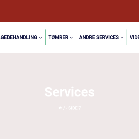
LGEBEHANDLING
TØMRER
ANDRE SERVICES
VID
Services
/
- SIDE 7