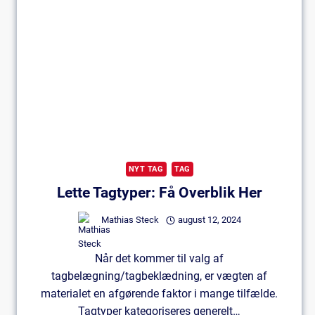
Du
Være
Opmærksom
På
NYT TAG
TAG
Lette Tagtyper: Få Overblik Her
Mathias Steck
august 12, 2024
Når det kommer til valg af
tagbelægning/tagbeklædning, er vægten af
materialet en afgørende faktor i mange tilfælde.
Tagtyper kategoriseres generelt…