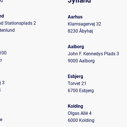
Jylland
ed
nd
Aarhus
nd Stationsplads 2
Klamsagervej 32
tenlund
8230 Åbyhøj
Aalborg
100
John F. Kennedys Plads 3
p
9000 Aalborg
Esbjerg
j 3
Torvet 21
k
6700 Esbjerg
Kolding
Olgas Allé 4
e
6000 Kolding