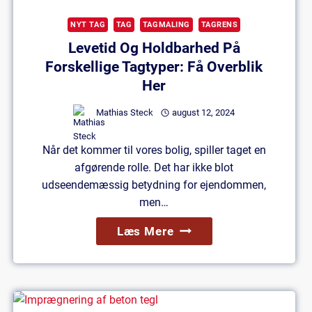
NYT TAG
TAG
TAGMALING
TAGRENS
Levetid Og Holdbarhed På
Forskellige Tagtyper: Få Overblik
Her
Mathias Steck
august 12, 2024
Når det kommer til vores bolig, spiller taget en
afgørende rolle. Det har ikke blot
udseendemæssig betydning for ejendommen,
men…
Levetid
Læs Mere
Og
Holdbarhed
På
Forskellige