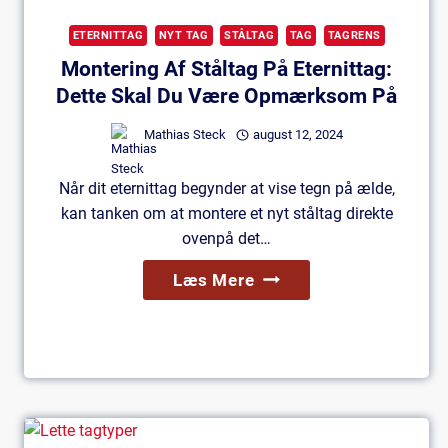
ETERNITTAG
NYT TAG
STÅLTAG
TAG
TAGRENS
Montering Af Ståltag På Eternittag:
Dette Skal Du Være Opmærksom På
Mathias Steck
august 12, 2024
Når dit eternittag begynder at vise tegn på ælde,
kan tanken om at montere et nyt ståltag direkte
ovenpå det…
Montering
Læs Mere
Af
Ståltag
På
Eternittag:
Dette
Skal