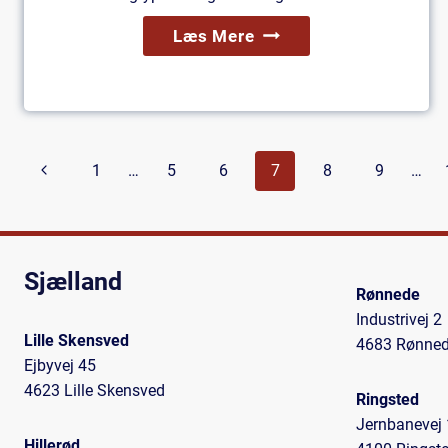
Lette
Læs Mere
Tagtyper:
Få
Overblik
Her
Side
Forrige
1
…
5
6
7
8
9
…
Navigation
side
Sjælland
Rønnede
Industrivej 2
Lille Skensved
4683 Rønne
Ejbyvej 45
4623 Lille Skensved
Ringsted
Jernbanevej 
Hillerød