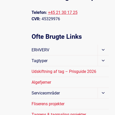
Telefon:
+45 21 30 17 25
CVR:
45329976
Ofte Brugte Links
Skift
ERHVERV
Under
Skift
Tagtyper
Under
Udskiftning af tag – Prisguide 2026
Algefjerner
Skift
Serviceområder
Under
Fliserens projekter
Tagrens & tagmaling projekter