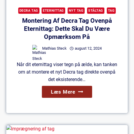
DECRA TAG
ETERNITTAG
NYT TAG
STÅLTAG
TAG
Montering Af Decra Tag Ovenpå
Eternittag: Dette Skal Du Være
Opmærksom På
Mathias Steck
august 12, 2024
Når dit eternittag viser tegn på ælde, kan tanken
om at montere et nyt Decra tag direkte ovenpå
det eksisterende…
Montering
Læs Mere
Af
Decra
Tag
Ovenpå
Eternittag: