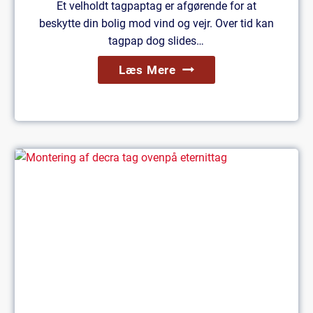
Et velholdt tagpaptag er afgørende for at
beskytte din bolig mod vind og vejr. Over tid kan
tagpap dog slides…
Rensning
Læs Mere
Af
Tagpap:
Sådan
Gør
Vi