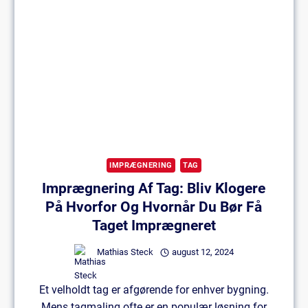
Dette
Skal
Du
Være
Opmærksom
På
IMPRÆGNERING
TAG
Imprægnering Af Tag: Bliv Klogere
På Hvorfor Og Hvornår Du Bør Få
Taget Imprægneret
Mathias Steck
august 12, 2024
Et velholdt tag er afgørende for enhver bygning.
Mens tagmaling ofte er en populær løsning for