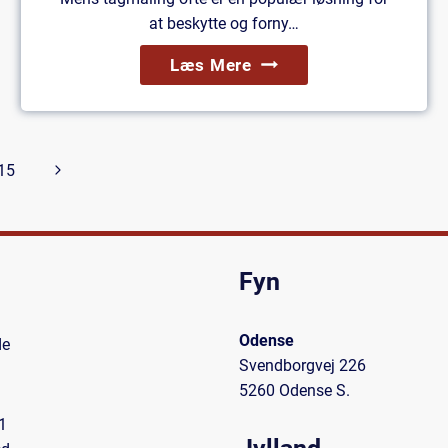
at beskytte og forny…
Imprægnering
Læs Mere
Af
Tag:
Bliv
Næste
15
Klogere
På
side
Hvorfor
Og
Fyn
Hvornår
Du
Bør
Odense
de
Få
Svendborgvej 226
Taget
5260 Odense S.
Imprægneret
1