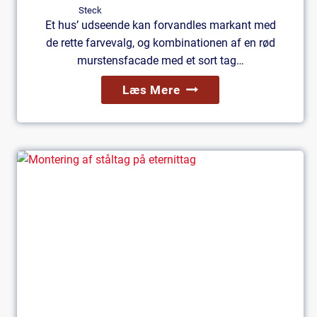
Et hus’ udseende kan forvandles markant med
de rette farvevalg, og kombinationen af en rød
murstensfacade med et sort tag…
Rødt
Læs Mere
Hus
Med
Sort
Tag:
Få
Inspiration
Her