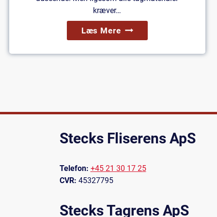
kræver…
Imprægnering
Læs Mere
Af
Beton
Tegl:
Her
Er
Fordelene
Stecks Fliserens ApS
Telefon:
+45 21 30 17 25
CVR:
45327795
Stecks Tagrens ApS