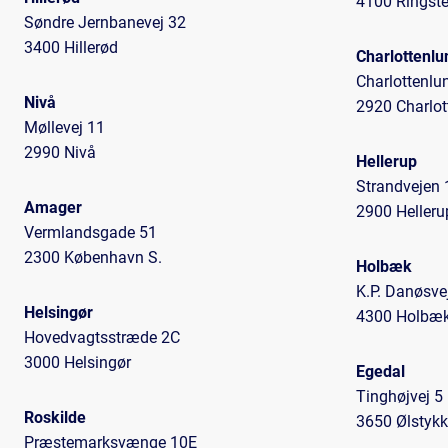
4100 Ringst
Søndre Jernbanevej 32
3400 Hillerød
Charlottenlu
Charlottenlu
Nivå
2920 Charlot
Møllevej 11
2990 Nivå
Hellerup
Strandvejen 
Amager
2900 Helleru
Vermlandsgade 51
2300 København S.
Holbæk
K.P. Danøsve
Helsingør
4300 Holbæ
Hovedvagtsstræde 2C
3000 Helsingør
Egedal
Tinghøjvej 5
Roskilde
3650 Ølstykk
Præstemarksvænge 10E