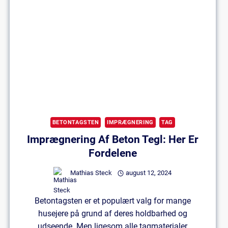
Tagtyper:
Få
Overblik
Her
BETONTAGSTEN
IMPRÆGNERING
TAG
Imprægnering Af Beton Tegl: Her Er
Fordelene
Mathias Steck
august 12, 2024
Betontagsten er et populært valg for mange
husejere på grund af deres holdbarhed og
udseende. Men ligesom alle tagmaterialer