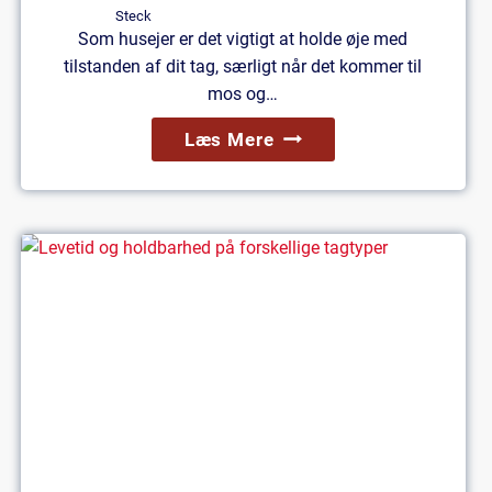
Som husejer er det vigtigt at holde øje med
tilstanden af dit tag, særligt når det kommer til
mos og…
Rensning
Læs Mere
Af
Tag
For
Mos:
Her
Er
Vores
Anbefalinger