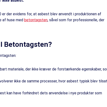
 ikke asbest.
 er der evidens for, at asbest blev anvendt i produktionen af
re af huse med
betontagsten
, såvel som for professionelle, der
 I Betontagsten?
tontagsten:
ldbart materiale, der ikke kræver de forstærkende egenskaber, s
olverer ikke de samme processer, hvor asbest typisk blev tilsat
est kan have forhindret dets anvendelse i nye produkter som