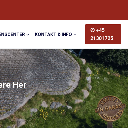
✆ +45
ENSCENTER
KONTAKT & INFO
21301725
ere Her