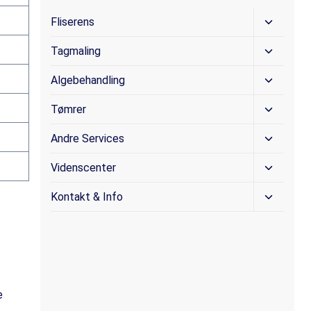
Skift
Fliserens
Underm
Skift
Tagmaling
Underm
Skift
Algebehandling
Underm
Skift
Tømrer
Underm
Skift
Andre Services
Underm
Skift
Videnscenter
Underm
Skift
Kontakt & Info
Underm
e