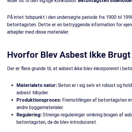
leder os til den vigtige konklusion:
Betontagsten indeholder
På intet tidspunkt i den undersøgte periode fra 1900 til 1990
betontagsten. Dette er en betryggende information for eje
arbejder med disse materialer.
Hvorfor Blev Asbest Ikke Brugt
Der er flere grunde til, at asbest ikke blev inkorporeret i be
Materialets natur:
Beton er i sig selv et robust og ho
asbest tilbyder.
Produktionsproces:
Fremstillingen af betontagsten inv
andre byggematerialer.
Regulering:
Strenge reguleringer omkring brugen af asb
betontagsten, da de blev introduceret.