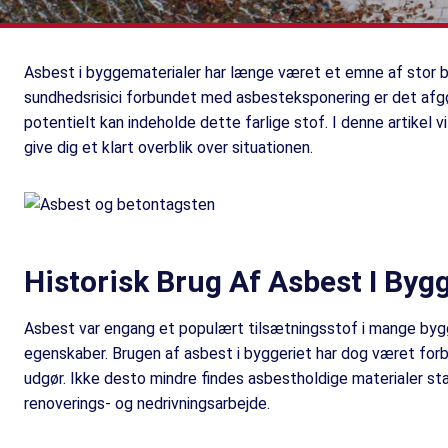
Asbest i byggematerialer har længe været et emne af stor b
sundhedsrisici forbundet med asbesteksponering er det afgø
potentielt kan indeholde dette farlige stof. I denne artikel 
give dig et klart overblik over situationen.
Historisk Brug Af Asbest I Byg
Asbest var engang et populært tilsætningsstof i mange by
egenskaber. Brugen af asbest i byggeriet har dog været forbud
udgør. Ikke desto mindre findes asbestholdige materialer sta
renoverings- og nedrivningsarbejde.