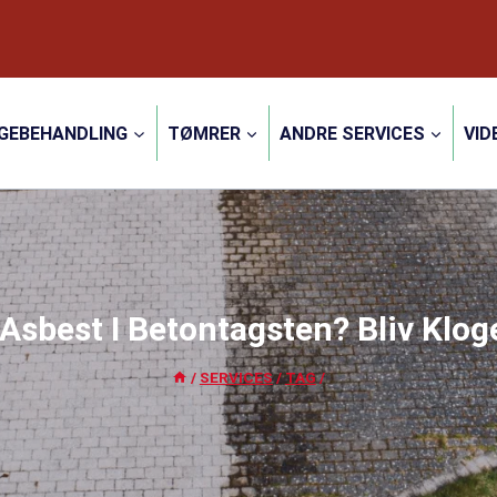
GEBEHANDLING
TØMRER
ANDRE SERVICES
VID
 Asbest I Betontagsten? Bliv Klog
/
SERVICES
/
TAG
/