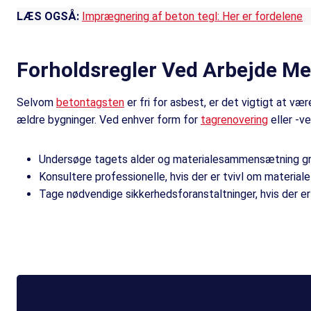
LÆS OGSÅ:
Imprægnering af beton tegl: Her er fordelene
Forholdsregler Ved Arbejde Me
Selvom
betontagsten
er fri for asbest, er det vigtigt at v
ældre bygninger. Ved enhver form for
tagrenovering
eller -v
Undersøge tagets alder og materialesammensætning gru
Konsultere professionelle, hvis der er tvivl om materiale
Tage nødvendige sikkerhedsforanstaltninger, hvis der e