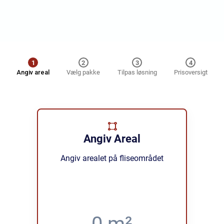
1
2
3
4
Angiv areal
Vælg pakke
Tilpas løsning
Prisoversigt
Angiv Areal
Angiv arealet på fliseområdet