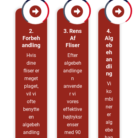
2.
3. Rens
4.
Forbeh
Af
Alg
Andling
Fliser
Eb
Eh
Hvis
Efter
An
dine
algebeh
Dli
fliser er
andlinge
Ng
meget
n
Vi
plaget,
anvende
ko
vil vi
r vi
mbi
ofte
vores
ner
benytte
effektive
er
en
højtryksr
alg
algebeh
enser
ebe
andling
med 90
han