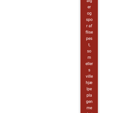
alg
er
og
spo
r af
flise
pes
t,
so
m
eller
s
ville
hjæ
lpe
pla
gen
me