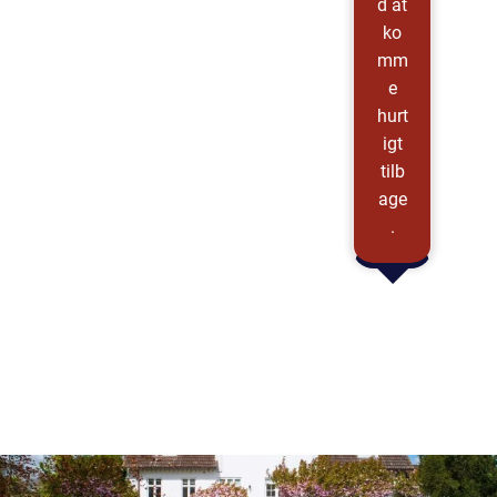
d at
ko
mm
e
hurt
igt
tilb
age
.