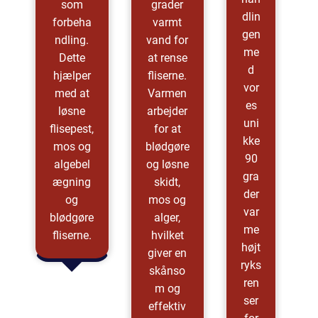
som
grader
dlin
forbeha
varmt
gen
ndling.
vand for
me
Dette
at rense
d
hjælper
fliserne.
vor
med at
Varmen
es
løsne
arbejder
uni
flisepest,
for at
kke
mos og
blødgøre
90
algebel
og løsne
gra
ægning
skidt,
der
og
mos og
var
blødgøre
alger,
me
fliserne.
hvilket
højt
giver en
ryks
skånso
ren
m og
ser
effektiv