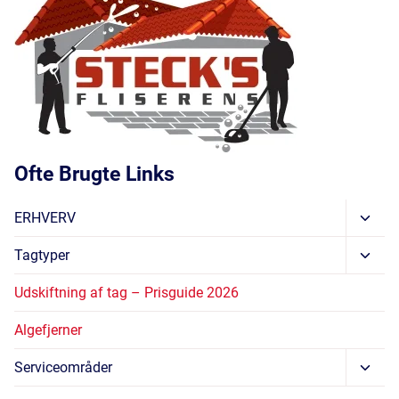
Ofte Brugte Links
Skift
ERHVERV
Unde
Skift
Tagtyper
Unde
Udskiftning af tag – Prisguide 2026
Algefjerner
Skift
Serviceområder
Unde