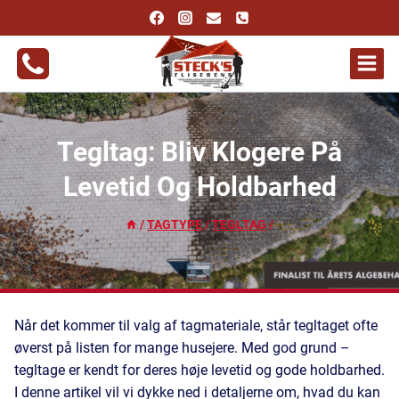
Fortsæt
til
indhold
Tegltag: Bliv Klogere På
Levetid Og Holdbarhed
/
TAGTYPE
/
TEGLTAG
/
Når det kommer til valg af tagmateriale, står tegltaget ofte
øverst på listen for mange husejere. Med god grund –
tegltage er kendt for deres høje levetid og gode holdbarhed.
I denne artikel vil vi dykke ned i detaljerne om, hvad du kan