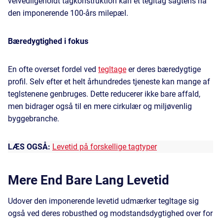
velvedligeholdt tagkonstruktion kan et tegltag sagtens nå
den imponerende 100-års milepæl.
Bæredygtighed i fokus
En ofte overset fordel ved
tegltage
er deres bæredygtige
profil. Selv efter et helt århundredes tjeneste kan mange af
teglstenene genbruges. Dette reducerer ikke bare affald,
men bidrager også til en mere cirkulær og miljøvenlig
byggebranche.
LÆS OGSÅ:
Levetid på forskellige tagtyper
Mere End Bare Lang Levetid
Udover den imponerende levetid udmærker tegltage sig
også ved deres robusthed og modstandsdygtighed over for