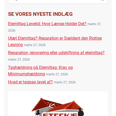
efter:
SE VORES NYESTE INDLÆG
Eternittag Levetid: Hvor Længe Holder Det?
marts 27,
2026
Utæt Eternittag? Reparation er Sjældent den Rigtige
Løsning
marts 27, 2026
Reparation, renovering eller udskiftning af eternittag?
marts 27, 2026
Taghældning på Eternittag: Krav og
Minimumshældning
marts 27, 2026
Hvad er tagpap lavet af?
marts 27, 2026