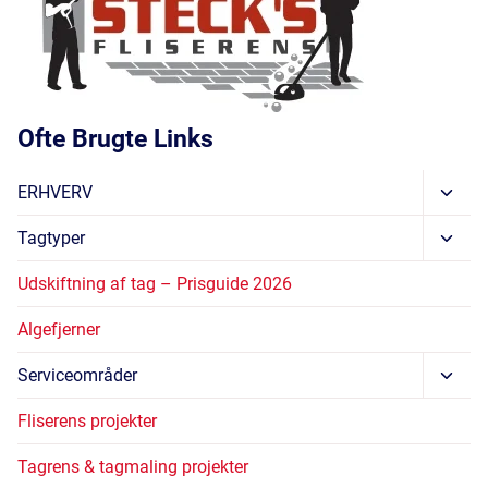
Ofte Brugte Links
Skift
ERHVERV
Unde
Skift
Tagtyper
Unde
Udskiftning af tag – Prisguide 2026
Algefjerner
Skift
Serviceområder
Unde
Fliserens projekter
Tagrens & tagmaling projekter