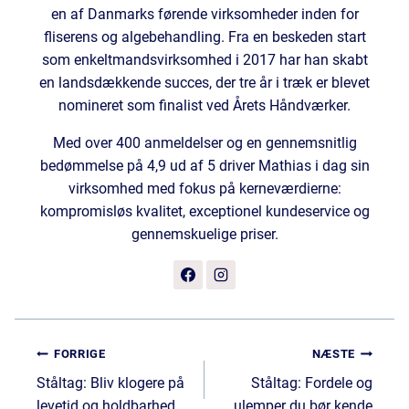
en af Danmarks førende virksomheder inden for
fliserens og algebehandling. Fra en beskeden start
som enkeltmandsvirksomhed i 2017 har han skabt
en landsdækkende succes, der tre år i træk er blevet
nomineret som finalist ved Årets Håndværker.
Med over 400 anmeldelser og en gennemsnitlig
bedømmelse på 4,9 ud af 5 driver Mathias i dag sin
virksomhed med fokus på kerneværdierne:
kompromisløs kvalitet, exceptionel kundeservice og
gennemskuelige priser.
Indlægsnavigation
FORRIGE
NÆSTE
Ståltag: Bliv klogere på
Ståltag: Fordele og
levetid og holdbarhed
ulemper du bør kende