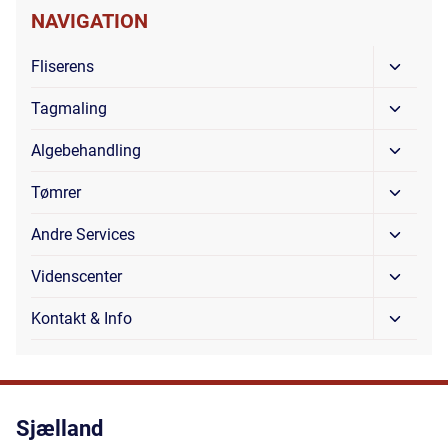
NAVIGATION
Skift
Fliserens
Under
Skift
Tagmaling
Under
Skift
Algebehandling
Under
Skift
Tømrer
Under
Skift
Andre Services
Under
Skift
Videnscenter
Under
Skift
Kontakt & Info
Under
Sjælland