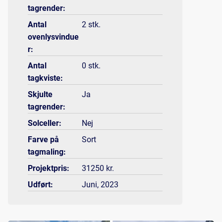
tagrender:
Antal
2 stk.
ovenlysvindue
r:
Antal
0 stk.
tagkviste:
Skjulte
Ja
tagrender:
Solceller:
Nej
Farve på
Sort
tagmaling:
Projektpris:
31250 kr.
Udført:
Juni, 2023