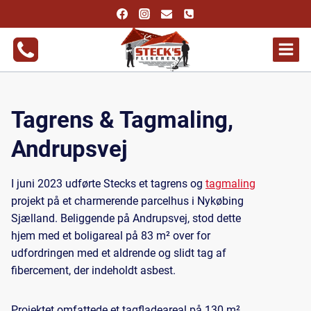
Fortsæt
til
indhold
Tagrens & Tagmaling,
Andrupsvej
I juni 2023 udførte Stecks et tagrens og
tagmaling
projekt på et charmerende parcelhus i Nykøbing
Sjælland. Beliggende på Andrupsvej, stod dette
hjem med et boligareal på 83 m² over for
udfordringen med et aldrende og slidt tag af
fibercement, der indeholdt asbest.
Projektet omfattede et tagfladeareal på 130 m²