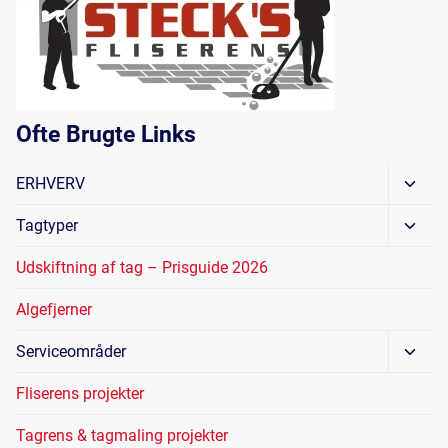
Ofte Brugte Links
Skift
ERHVERV
Unde
Skift
Tagtyper
Unde
Udskiftning af tag – Prisguide 2026
Algefjerner
Skift
Serviceområder
Unde
Fliserens projekter
Tagrens & tagmaling projekter