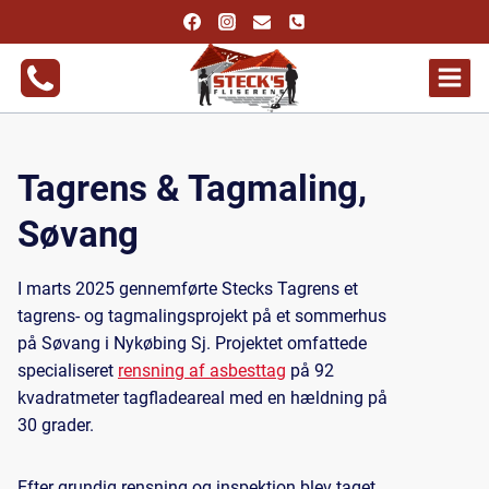
Fortsæt
til
indhold
Tagrens & Tagmaling,
Søvang
I marts 2025 gennemførte Stecks Tagrens et
tagrens- og tagmalingsprojekt på et sommerhus
på Søvang i Nykøbing Sj. Projektet omfattede
specialiseret
rensning af asbesttag
på 92
kvadratmeter tagfladeareal med en hældning på
30 grader.
Efter grundig rensning og inspektion blev taget