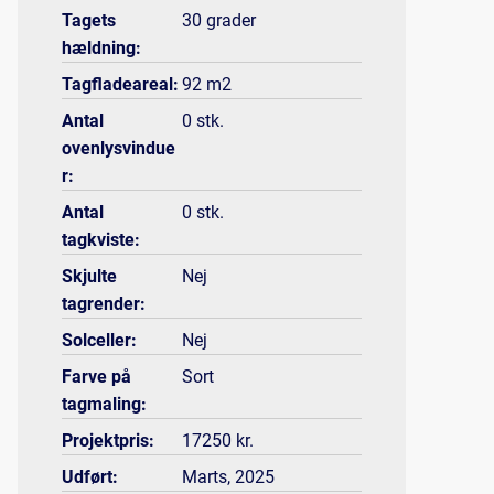
Tagets
30 grader
hældning:
Tagfladeareal:
92 m2
Antal
0 stk.
ovenlysvindue
r:
Antal
0 stk.
tagkviste:
Skjulte
Nej
tagrender:
Solceller:
Nej
Farve på
Sort
tagmaling:
Projektpris:
17250 kr.
Udført:
Marts, 2025