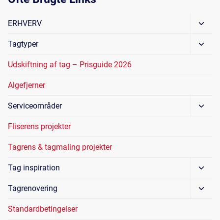
Skift
ERHVERV
Unde
Skift
Tagtyper
Unde
Udskiftning af tag – Prisguide 2026
Algefjerner
Skift
Serviceområder
Unde
Fliserens projekter
Tagrens & tagmaling projekter
Skift
Tag inspiration
Unde
Skift
Tagrenovering
Unde
Standardbetingelser