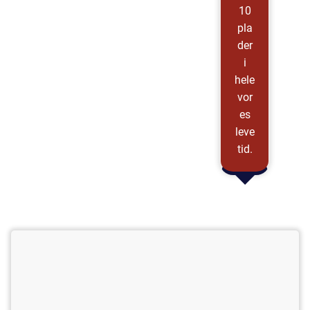
10
pla
der
i
hele
vor
es
leve
tid.