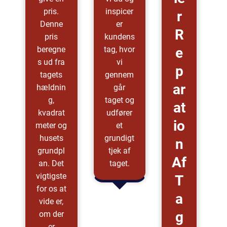
pris.
inspicer
R
Denne
er
R
pris
kundens
beregne
tag, hvor
E
s ud fra
vi
P
tagets
gennem
Ar
hældnin
går
g,
taget og
At
kvadrat
udfører
Io
meter og
et
husets
grundigt
N
grundpl
tjek af
Af
an. Det
taget.
vigtigste
T
for os at
A
vide er,
G
om der
er