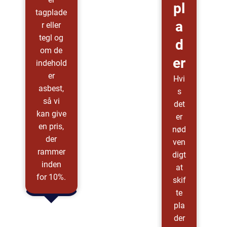
Pl
tagplade
A
r eller
tegl og
D
om de
Er
indehold
er
Hvi
asbest,
s
så vi
det
kan give
er
en pris,
nød
der
ven
rammer
digt
inden
at
for 10%.
skif
te
pla
der