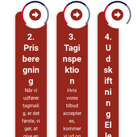
2.
3.
4.
Pris
Tagi
U
Bere
Nspe
D
Gnin
Ktio
Sk
G
N
Ift
Ni
Når vi
Hvis
udfører
vores
N
tagmali
tilbud
G
g, er det
accepter
første, vi
es,
El
gør, at
kommer
Le
give en
vi ud og