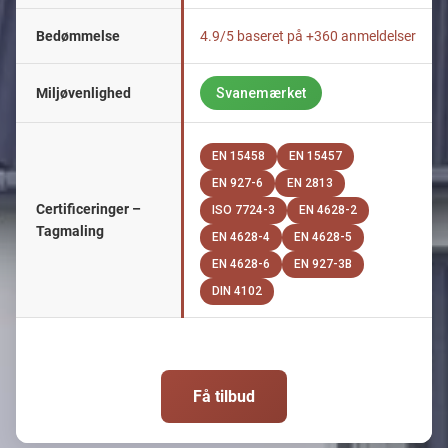
Bedømmelse
4.9/5 baseret på +360 anmeldelser
Miljøvenlighed
Svanemærket
EN 15458
EN 15457
EN 927-6
EN 2813
Certificeringer –
ISO 7724-3
EN 4628-2
Tagmaling
EN 4628-4
EN 4628-5
EN 4628-6
EN 927-3B
DIN 4102
Få tilbud