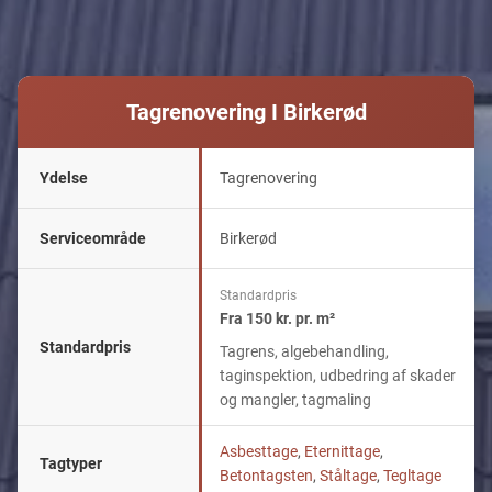
Tagrenovering I Birkerød
Ydelse
Tagrenovering
Serviceområde
Birkerød
Standardpris
Fra 150 kr. pr. m²
Standardpris
Tagrens, algebehandling,
taginspektion, udbedring af skader
og mangler, tagmaling
Asbesttage
,
Eternittage
,
Tagtyper
Betontagsten
,
Ståltage
,
Tegltage