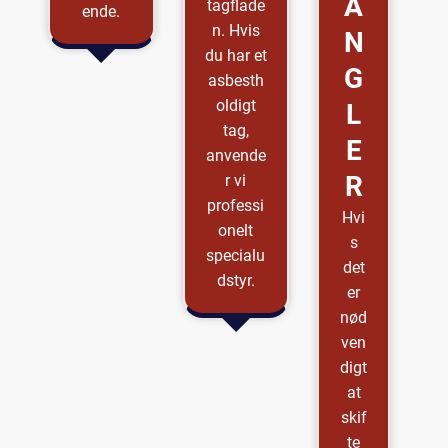
A
tagflade
ende.
n. Hvis
N
du har et
G
asbesth
oldigt
L
tag,
E
anvende
R
r vi
professi
Hvi
onelt
s
specialu
det
dstyr.
er
nød
ven
digt
at
skif
te