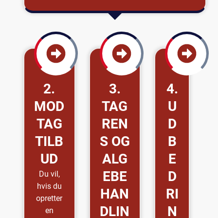
2.
3.
4.
MOD
TAG
U
TAG
REN
D
TILB
S OG
B
UD
ALG
E
EBE
D
Du vil,
hvis du
HAN
RI
opretter
DLIN
N
en