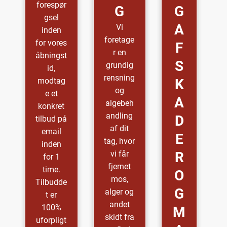
forespør
G
G
gsel
A
Vi
inden
foretage
for vores
F
r en
åbningst
S
grundig
id,
rensning
modtag
K
og
e et
A
algebeh
konkret
andling
D
tilbud på
af dit
email
E
tag, hvor
inden
vi får
R
for 1
fjernet
time.
O
mos,
Tilbudde
G
alger og
t er
andet
100%
M
skidt fra
uforpligt