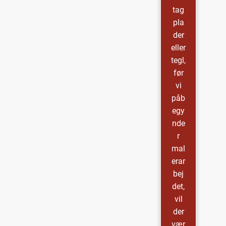
tag
pla
der
eller
tegl,
før
vi
påb
egy
nde
r
mal
erar
bej
det,
vil
der
vær