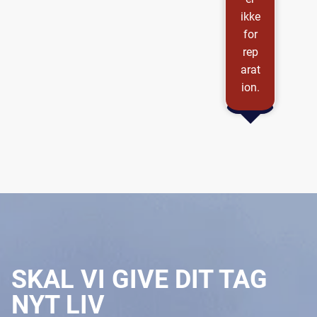
ikke
for
rep
arat
ion.
SKAL VI GIVE DIT TAG
NYT LIV