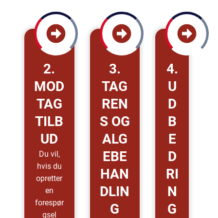
2.
3.
4.
MOD
TAG
U
TAG
REN
D
TILB
S OG
B
UD
ALG
E
EBE
D
Du vil,
hvis du
HAN
RI
opretter
DLIN
N
en
forespør
G
G
gsel