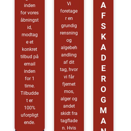
A
Vi
inden
foretage
for vores
F
r en
åbningst
S
grundig
id,
rensning
modtag
K
og
e et
A
algebeh
konkret
andling
D
tilbud på
af dit
email
E
tag, hvor
inden
vi får
R
for 1
fjernet
time.
O
mos,
Tilbudde
G
alger og
t er
andet
100%
M
skidt fra
uforpligt
A
tagflade
ende.
n. Hvis