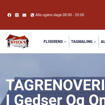
Fortsæt
til
indhold
Alle ugens dage 08:00 - 20:00
FLISERENS
TAGMALING
A
TAGRENOVER
I Gedser Og 