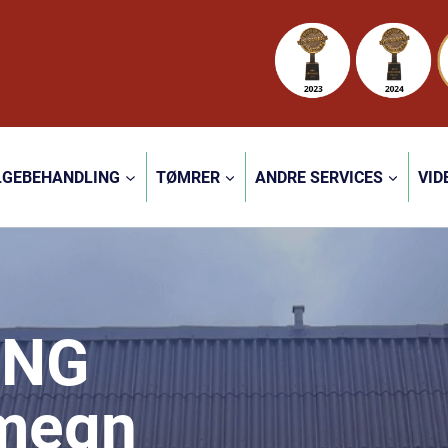
LGEBEHANDLING
TØMRER
ANDRE SERVICES
VID
ING
Omegn