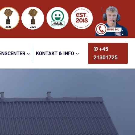
✆ +45
ENSCENTER
KONTAKT & INFO
21301725