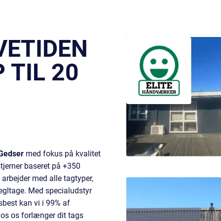
VETIDEN
 TIL 20
Gedser
med fokus på kvalitet
stjerner baseret på +350
i arbejder med alle
tagtyper
,
egltage
. Med specialudstyr
sbest kan vi i 99% af
hos os forlænger dit tags