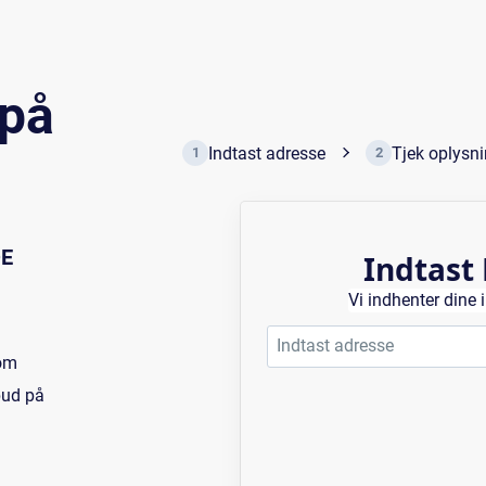
 på
Indtast adresse
Tjek oplysn
1
2
DE
Indtast
Vi indhenter dine
dom
lbud på