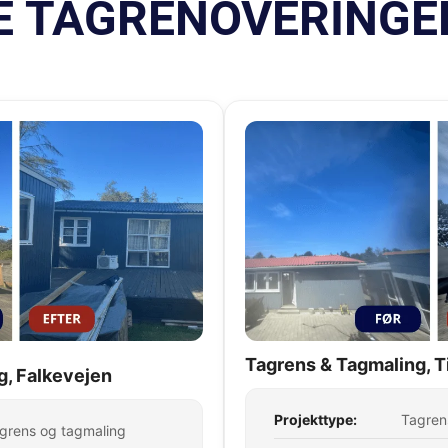
E TAGRENOVERINGER
Tagrens & Tagmaling, T
g, Falkevejen
Projekttype:
Tagren
grens og tagmaling