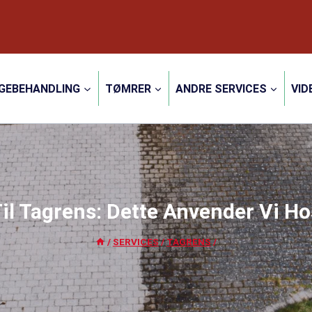
GEBEHANDLING
TØMRER
ANDRE SERVICES
VID
Til Tagrens: Dette Anvender Vi Ho
/
SERVICES
/
TAGRENS
/