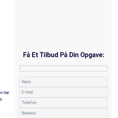
Få Et Tilbud På Din Opgave:
en har
ts