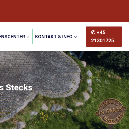
✆ +45
ENSCENTER
KONTAKT & INFO
21301725
s Stecks