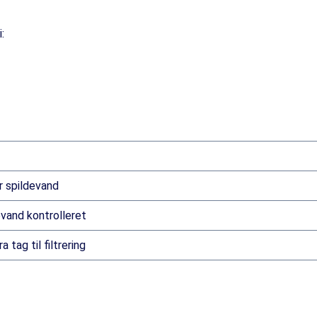
:
r spildevand
evand kontrolleret
 tag til filtrering