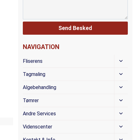
NAVIGATION
Skift
Fliserens
Underm
Skift
Tagmaling
Underm
Skift
Algebehandling
Underm
Skift
Tømrer
Underm
Skift
Andre Services
Underm
Skift
Videnscenter
Underm
Skift
Kontakt & Info