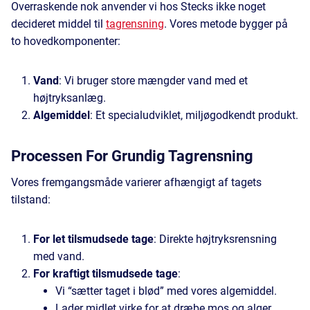
Overraskende nok anvender vi hos Stecks ikke noget
decideret middel til
tagrensning
. Vores metode bygger på
to hovedkomponenter:
Vand
: Vi bruger store mængder vand med et
højtryksanlæg.
Algemiddel
: Et specialudviklet, miljøgodkendt produkt.
Processen For Grundig Tagrensning
Vores fremgangsmåde varierer afhængigt af tagets
tilstand:
For let tilsmudsede tage
: Direkte højtryksrensning
med vand.
For kraftigt tilsmudsede tage
:
Vi “sætter taget i blød” med vores algemiddel.
Lader midlet virke for at dræbe mos og alger.