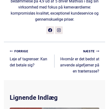
bedømmelse på 4,9 ud af 5 driver Mathias i dag sin
virksomhed med fokus på kerneværdierne:
kompromisløs kvalitet, exceptionel kundeservice og
gennemskuelige priser.
Indlægsnavigation
FORRIGE
NÆSTE
Leje af tagrenser: Kan
Hvornår er det bedst at
det betale sig?
anvende algefjerner på
en træterrasse?
Lignende Indlæg