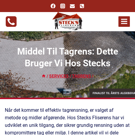
Fortsæt
til
indhold
Middel Til Tagrens: Dette
Bruger Vi Hos Stecks
/
SERVICES
/
TAGRENS
/
Når det kommer til effektiv tagrensning, er valget af
metode og midler afgørende. Hos Stecks Fliserens har vi
udviklet en unik tilgang, der sikrer grundig rensning uden at
kompromittere tag eller miljø. I denne artikel vil vi dele