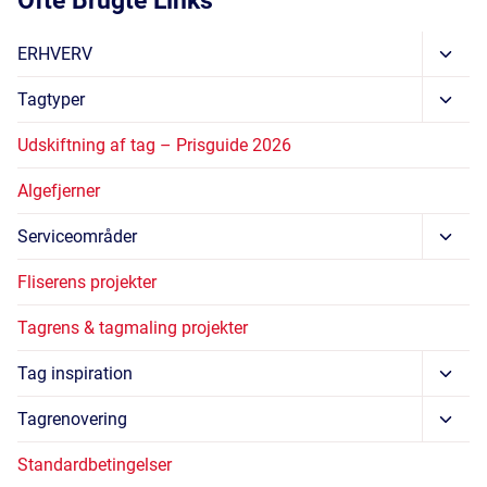
Ofte Brugte Links
Skift
ERHVERV
Unde
Skift
Tagtyper
Unde
Udskiftning af tag – Prisguide 2026
Algefjerner
Skift
Serviceområder
Unde
Fliserens projekter
Tagrens & tagmaling projekter
Skift
Tag inspiration
Unde
Skift
Tagrenovering
Unde
Standardbetingelser