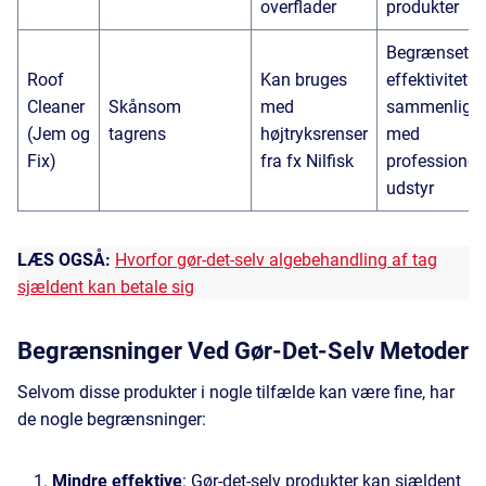
overflader
produkter
Begrænset
Roof
Kan bruges
effektivitet
Cleaner
Skånsom
med
sammenlign
(Jem og
tagrens
højtryksrenser
med
Fix)
fra fx Nilfisk
professionelt
udstyr
LÆS OGSÅ:
Hvorfor gør-det-selv algebehandling af tag
sjældent kan betale sig
Begrænsninger Ved Gør-Det-Selv Metoder
Selvom disse produkter i nogle tilfælde kan være fine, har
de nogle begrænsninger:
Mindre effektive
: Gør-det-selv produkter kan sjældent