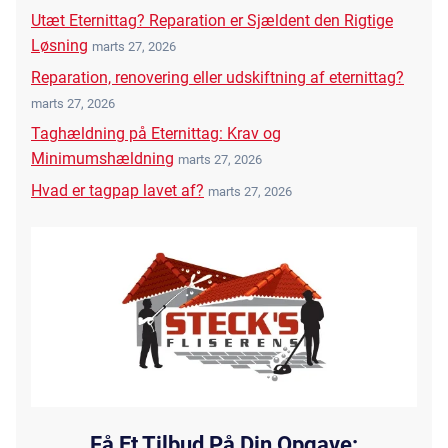
Utæt Eternittag? Reparation er Sjældent den Rigtige
Løsning
marts 27, 2026
Reparation, renovering eller udskiftning af eternittag?
marts 27, 2026
Taghældning på Eternittag: Krav og
Minimumshældning
marts 27, 2026
Hvad er tagpap lavet af?
marts 27, 2026
Få Et Tilbud På Din Opgave: