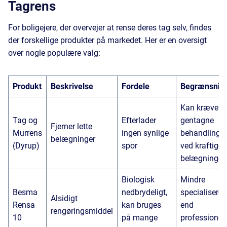
Tagrens
For boligejere, der overvejer at rense deres tag selv, findes
der forskellige produkter på markedet. Her er en oversigt
over nogle populære valg:
Produkt
Beskrivelse
Fordele
Begrænsnin
Kan kræve
Tag og
Efterlader
gentagne
Fjerner lette
Murrens
ingen synlige
behandlinger
belægninger
(Dyrup)
spor
ved kraftige
belægninger
Biologisk
Mindre
Besma
nedbrydeligt,
specialiseret
Alsidigt
Rensa
kan bruges
end
rengøringsmiddel
10
på mange
professionell