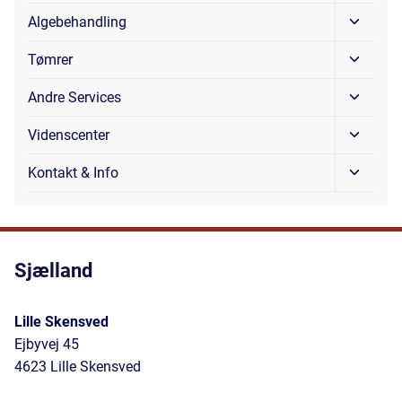
Under
Skift
Algebehandling
Under
Skift
Tømrer
Under
Skift
Andre Services
Under
Skift
Videnscenter
Under
Skift
Kontakt & Info
Under
Sjælland
Lille Skensved
Ejbyvej 45
4623 Lille Skensved