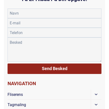
NAVIGATION
Skift
Fliserens
Under
Skift
Tagmaling