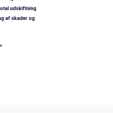
tal udskiftning
ng af skader og
*