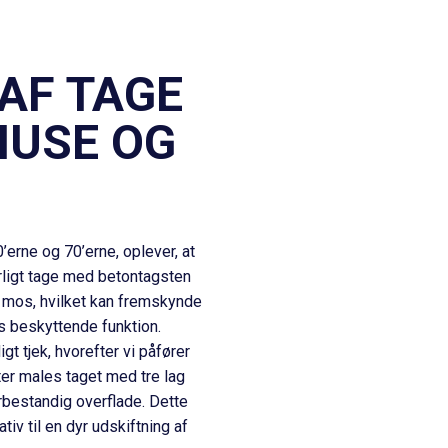
AF TAGE
HUSE OG
’erne og 70’erne, oplever, at
rligt tage med
betontagsten
g mos, hvilket kan fremskynde
s beskyttende funktion.
 tjek, hvorefter vi påfører
ter males taget med tre lag
rbestandig overflade. Dette
tiv til en dyr
udskiftning af