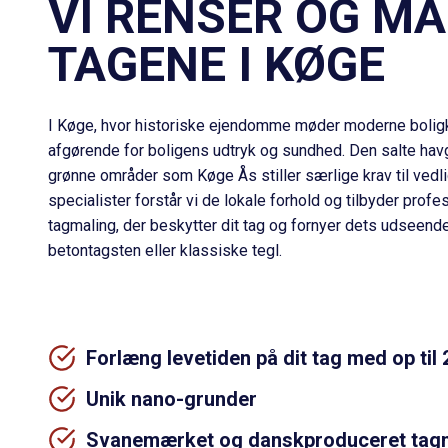
VI RENSER OG M
TAGENE I KØGE
I Køge, hvor historiske ejendomme møder moderne boligkva
afgørende for boligens udtryk og sundhed. Den salte havg
grønne områder som Køge Ås stiller særlige krav til ved
specialister forstår vi de lokale forhold og tilbyder prof
tagmaling
, der beskytter dit tag og fornyer dets udseend
betontagsten
eller klassiske tegl.
Forlæng levetiden på dit tag med op til 
Unik nano-grunder
Svanemærket og danskproduceret tag