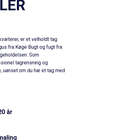
ALER
rterer, er et velholdt tag
us fra Køge Bugt og fugt fra
ligeholdelsen. Som
essionel
tagrensning og
e, uanset om du har et tag med
20 år
maling