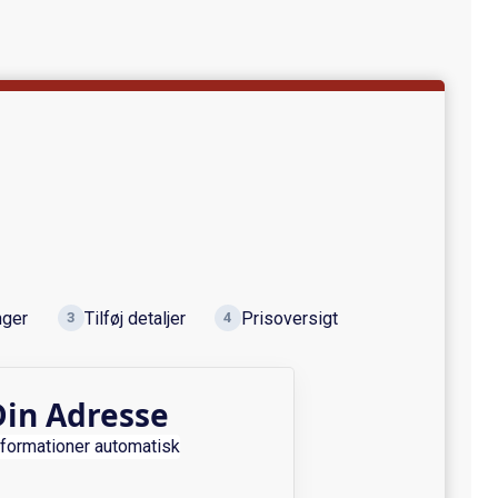
nger
Tilføj detaljer
Prisoversigt
3
4
Din Adresse
informationer automatisk