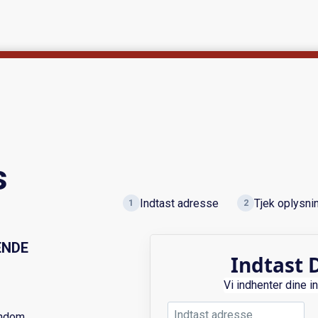
s
Indtast adresse
Tjek oplysni
1
2
ENDE
Indtast 
Vi indhenter dine 
endom