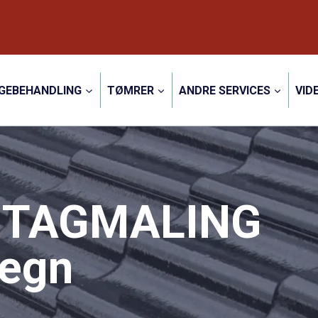
GEBEHANDLING
TØMRER
ANDRE SERVICES
VID
 TAGMALING
megn