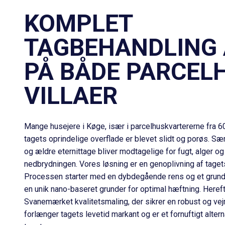
KOMPLET
TAGBEHANDLING 
PÅ BÅDE PARCEL
VILLAER
Mange husejere i Køge, især i parcelhuskvartererne fra 60
tagets oprindelige overflade er blevet slidt og porøs. Sæ
og ældre
eternittage
bliver modtagelige for fugt, alger o
nedbrydningen. Vores løsning er en genoplivning af taget
Processen starter med en dybdegående rens og et grundigt
en unik nano-baseret grunder for optimal hæftning. Heref
Svanemærket kvalitetsmaling, der sikrer en robust og vej
forlænger tagets levetid markant og er et fornuftigt alterna