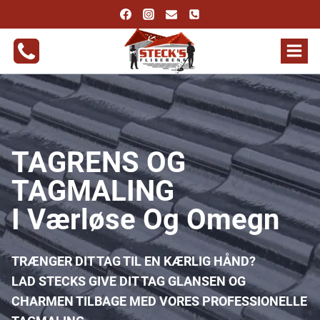
Fortsæt
til
indhold
TAGRENS OG
TAGMALING
I Værløse Og Omegn
TRÆNGER DIT TAG TIL EN KÆRLIG HÅND?
LAD STECKS GIVE DIT TAG GLANSEN OG
CHARMEN TILBAGE MED VORES PROFESSIONELLE