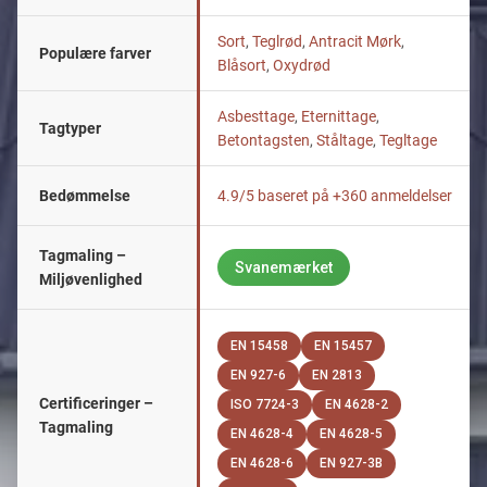
Sort
,
Teglrød
,
Antracit Mørk
,
Populære farver
Blåsort
,
Oxydrød
Asbesttage
,
Eternittage
,
Tagtyper
Betontagsten
,
Ståltage
,
Tegltage
Bedømmelse
4.9/5 baseret på +360 anmeldelser
Tagmaling –
Svanemærket
Miljøvenlighed
EN 15458
EN 15457
EN 927-6
EN 2813
Certificeringer –
ISO 7724-3
EN 4628-2
Tagmaling
EN 4628-4
EN 4628-5
EN 4628-6
EN 927-3B