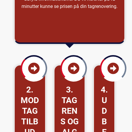
minutter kunne se prisen på din tagrenovering.
2.
3.
4.
MOD
TAG
U
TAG
REN
D
TILB
S OG
B