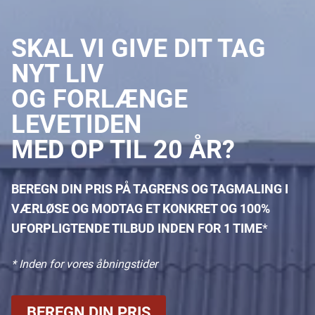
SKAL VI GIVE DIT TAG
NYT LIV
OG FORLÆNGE
LEVETIDEN
MED OP TIL 20 ÅR?
BEREGN DIN PRIS PÅ TAGRENS OG TAGMALING I
VÆRLØSE OG
MODTAG ET KONKRET OG 100%
UFORPLIGTENDE TILBUD INDEN FOR 1 TIME
*
* Inden for vores åbningstider
BEREGN DIN PRIS