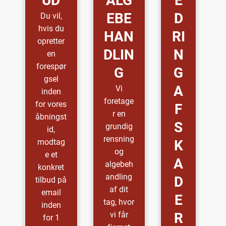
UD
ALG
E
EBE
D
Du vil,
hvis du
HAN
RI
opretter
DLIN
N
en
forespør
G
G
gsel
A
Vi
inden
foretage
for vores
F
r en
åbningst
S
grundig
id,
rensning
modtag
K
og
e et
A
algebeh
konkret
andling
D
tilbud på
af dit
email
E
tag, hvor
inden
vi får
R
for 1