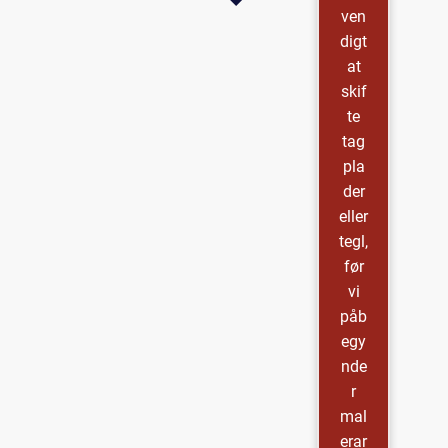
ven
digt
at
skif
te
tag
pla
der
eller
tegl,
før
vi
påb
egy
nde
r
mal
erar