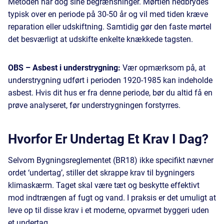
Metoden har dog sine begrænsninger. Mørtlen nedbrydes
typisk over en periode på 30-50 år og vil med tiden kræve
reparation eller udskiftning. Samtidig gør den faste mørtel
det besværligt at udskifte enkelte knækkede tagsten.
OBS – Asbest i understrygning:
Vær opmærksom på, at
understrygning udført i perioden 1920-1985 kan indeholde
asbest. Hvis dit hus er fra denne periode, bør du altid få en
prøve analyseret, før understrygningen forstyrres.
Hvorfor Er Undertag Et Krav I Dag?
Selvom Bygningsreglementet (BR18) ikke specifikt nævner
ordet ‘undertag’, stiller det skrappe krav til bygningers
klimaskærm. Taget skal være tæt og beskytte effektivt
mod indtrængen af fugt og vand. I praksis er det umuligt at
leve op til disse krav i et moderne, opvarmet byggeri uden
et undertag.