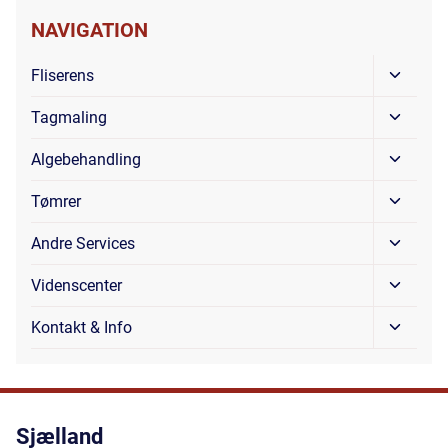
NAVIGATION
Skift
Fliserens
Under
Skift
Tagmaling
Under
Skift
Algebehandling
Under
Skift
Tømrer
Under
Skift
Andre Services
Under
Skift
Videnscenter
Under
Skift
Kontakt & Info
Under
Sjælland