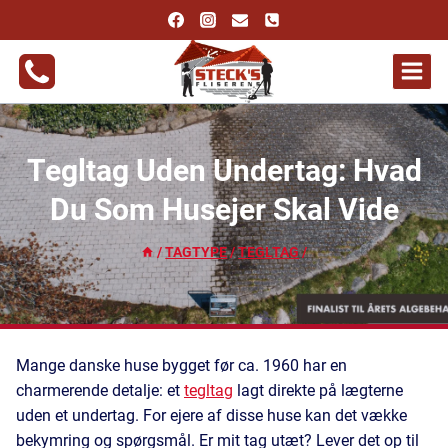
Fortsæt
til
indhold
Tegltag Uden Undertag: Hvad
Du Som Husejer Skal Vide
/
TAGTYPE
/
TEGLTAG
/
Mange danske huse bygget før ca. 1960 har en
charmerende detalje: et
tegltag
lagt direkte på lægterne
uden et undertag. For ejere af disse huse kan det vække
bekymring og spørgsmål. Er mit tag utæt? Lever det op til