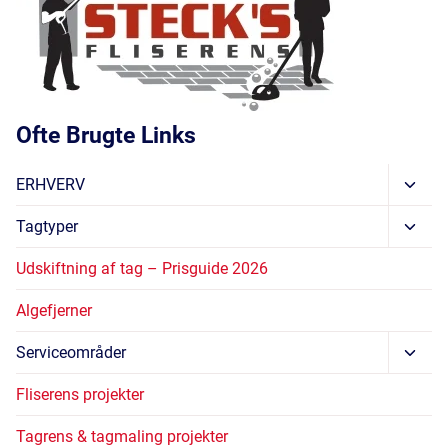
Ofte Brugte Links
Skift
ERHVERV
Unde
Skift
Tagtyper
Unde
Udskiftning af tag – Prisguide 2026
Algefjerner
Skift
Serviceområder
Unde
Fliserens projekter
Tagrens & tagmaling projekter