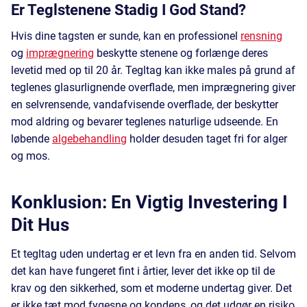
Er Teglstenene Stadig I God Stand?
Hvis dine tagsten er sunde, kan en professionel
rensning
og
imprægnering
beskytte stenene og forlænge deres
levetid med op til 20 år. Tegltag kan ikke males på grund af
teglenes glasurlignende overflade, men imprægnering giver
en selvrensende, vandafvisende overflade, der beskytter
mod aldring og bevarer teglenes naturlige udseende. En
løbende
algebehandling
holder desuden taget fri for alger
og mos.
Konklusion: En Vigtig Investering I
Dit Hus
Et tegltag uden undertag er et levn fra en anden tid. Selvom
det kan have fungeret fint i årtier, lever det ikke op til de
krav og den sikkerhed, som et moderne undertag giver. Det
er ikke tæt mod fygesne og kondens, og det udgør en risiko