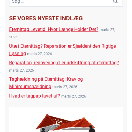
efter:
SE VORES NYESTE INDLÆG
Eternittag Levetid: Hvor Længe Holder Det?
marts 27,
2026
Utæt Eternittag? Reparation er Sjældent den Rigtige
Løsning
marts 27, 2026
Reparation, renovering eller udskiftning af eternittag?
marts 27, 2026
Taghældning på Eternittag: Krav og
Minimumshældning
marts 27, 2026
Hvad er tagpap lavet af?
marts 27, 2026