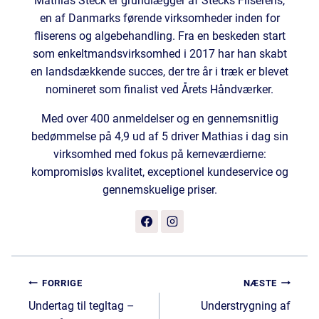
Mathias Steck er grundlægger af Stecks Fliserens,
en af Danmarks førende virksomheder inden for
fliserens og algebehandling. Fra en beskeden start
som enkeltmandsvirksomhed i 2017 har han skabt
en landsdækkende succes, der tre år i træk er blevet
nomineret som finalist ved Årets Håndværker.
Med over 400 anmeldelser og en gennemsnitlig
bedømmelse på 4,9 ud af 5 driver Mathias i dag sin
virksomhed med fokus på kerneværdierne:
kompromisløs kvalitet, exceptionel kundeservice og
gennemskuelige priser.
Indlægsnavigation
FORRIGE
NÆSTE
Undertag til tegltag –
Understrygning af