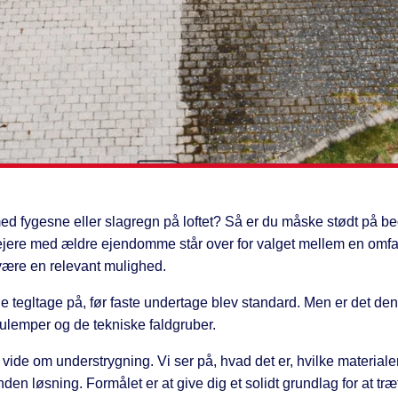
ed fygesne eller slagregn på loftet? Så er du måske stødt på b
ejere med ældre ejendomme står over for valget mellem en omfa
 være en relevant mulighed.
 tegltage på, før faste undertage blev standard. Men er det den r
 ulemper og de tekniske faldgruber.
 vide om understrygning. Vi ser på, hvad det er, hvilke materiale
en løsning. Formålet er at give dig et solidt grundlag for at tr