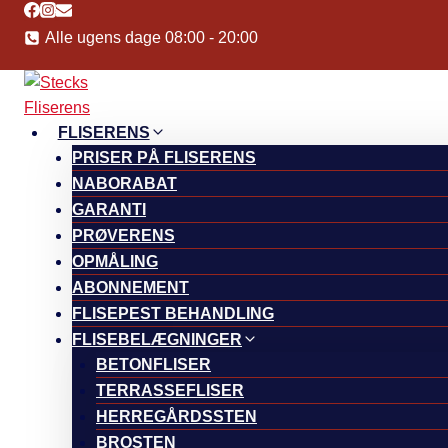
Fortsæt
til
Alle ugens dage 08:00 - 20:00
indhold
FLISERENS
PRISER PÅ FLISERENS
NABORABAT
GARANTI
PRØVERENS
OPMÅLING
ABONNEMENT
FLISEPEST BEHANDLING
FLISEBELÆGNINGER
BETONFLISER
TERRASSEFLISER
HERREGÅRDSSTEN
BROSTEN