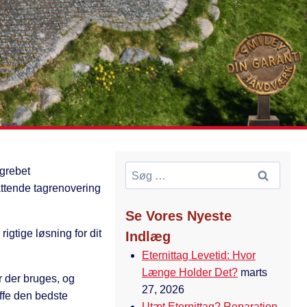
Søg
egrebet
efter:
ttende tagrenovering
Se Vores Nyeste
igtige løsning for dit
Indlæg
Eternittag Levetid: Hvor
Længe Holder Det?
marts
r der bruges, og
27, 2026
æffe den bedste
Utæt Eternittag? Reparation