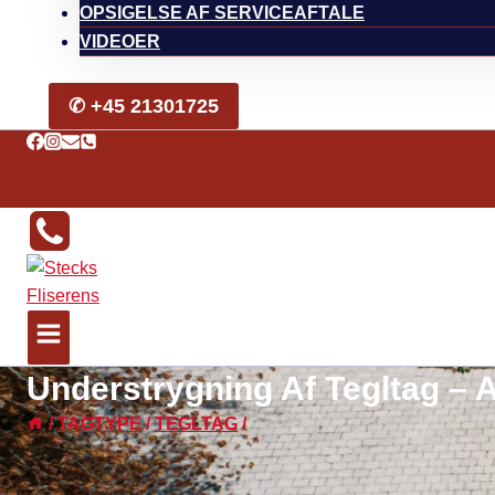
OPSIGELSE AF SERVICEAFTALE
VIDEOER
✆ +45 21301725
Understrygning Af Tegltag – 
/
TAGTYPE
/
TEGLTAG
/