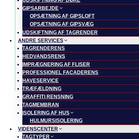
UDSKIFTNING AF DØRE
GIPSARBEJDE
OPSÆTNING AF GIPSLOFT
OPSÆTNING AF GIPSVÆG
UDSKIFTNING AF TAGRENDER
ANDRE SERVICES
TAGRENDERENS
HEDVANDSRENS
IMPRÆGNERING AF FLISER
PROFESSIONEL FACADERENS
HAVESERVICE
TRÆFÆLDNING
GRAFFITI RENSNING
TAGMEMBRAN
ISOLERING AF HUS
HULMURSISOLERING
VIDENSCENTER
TAGTYPER