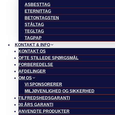
ASBESTTAG
ETERNITTAG
BETONTAGSTEN
STÅLTAG
TEGLTAG
TAGPAP
KONTAKT & INFO
KONTAKT OS
OFTE STILLEDE SPØRGSMÅL
FORBEREDELSE
AFDELINGER
OM OS
VI SPONSORERER
MILJØVENLIGHED OG SIKKERHED
TILFREDSHEDSGARANTI
30 ÅRS GARANTI
ANVENDTE PRODUKTER