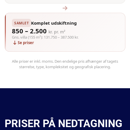
Komplet udskiftning
SAMLET
850 – 2.500
kr. pr. m²
Gns. villa (155 m²): 131.750 – 387.500 kr.
Se priser
Alle priser er inkl. moms. Den endelige pris afhænger af tagets
størrelse, type, kompleksitet og geografisk placering.
PRISER PÅ NEDTAGNING