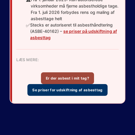
⚠️
virksomheder må fjerne asbestholdige tage.
Fra 1. juli 2026 forbydes rens og maling af
asbesttage helt
✅
Stecks er autoriseret til asbesthåndtering
(ASBE-40162) –
se priser på udskiftning af
asbesttag
LÆS MERE:
Er der asbest i mit tag?
Se priser for udskiftning af asbesttag