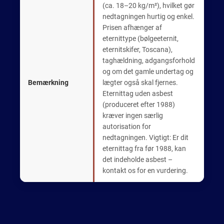
(ca. 18–20 kg/m²), hvilket gør
nedtagningen hurtig og enkel.
Prisen afhænger af
eternittype (bølgeeternit,
eternitskifer, Toscana),
taghældning, adgangsforhold
og om det gamle undertag og
Bemærkning
lægter også skal fjernes.
Eternittag uden asbest
(produceret efter 1988)
kræver ingen særlig
autorisation for
nedtagningen. Vigtigt: Er dit
eternittag fra før 1988, kan
det indeholde asbest –
kontakt os for en vurdering.