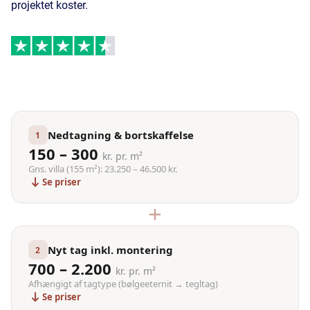
projektet koster.
Nedtagning & bortskaffelse
1
150 – 300
kr. pr. m²
Gns. villa (155 m²): 23.250 – 46.500 kr.
Se priser
Nyt tag inkl. montering
2
700 – 2.200
kr. pr. m²
Afhængigt af tagtype (bølgeeternit → tegltag)
Se priser