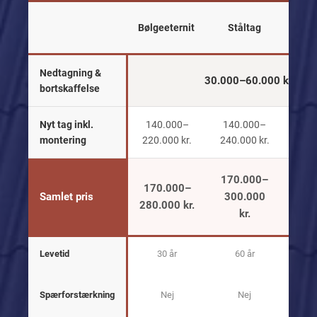
Tagp
Bølgeeternit
Ståltag
Nedtagning &
30.000–60.000 kr.
(ete
bortskaffelse
Nyt tag inkl.
140.000–
140.000–
170
montering
220.000 kr.
240.000 kr.
240.
170.000–
200
170.000–
Samlet pris
300.000
30
280.000 kr.
kr.
Levetid
30 år
60 år
30
Spærforstærkning
Nej
Nej