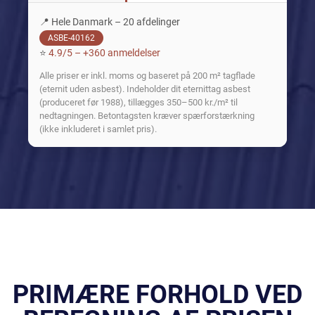
📍 Hele Danmark – 20 afdelinger
ASBE-40162
⭐
4.9/5 – +360 anmeldelser
Alle priser er inkl. moms og baseret på 200 m² tagflade
(eternit uden asbest). Indeholder dit eternittag asbest
(produceret før 1988), tillægges 350–500 kr./m² til
nedtagningen. Betontagsten kræver spærforstærkning
(ikke inkluderet i samlet pris).
PRIMÆRE FORHOLD VED