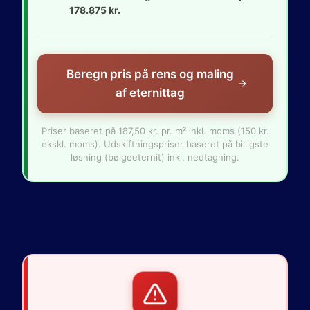
178.875 kr.
Beregn pris på rens og maling
af eternittag
Priser baseret på 187,50 kr. pr. m² inkl. moms (150 kr.
ekskl. moms). Udskiftningspriser baseret på billigste
løsning (bølgeeternit) inkl. nedtagning.