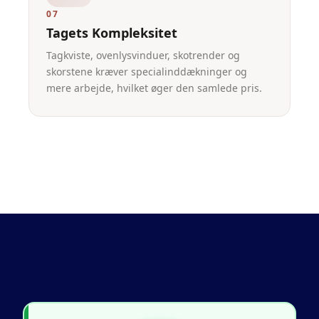
07
Tagets Kompleksitet
Tagkviste, ovenlysvinduer, skotrender og
skorstene kræver specialinddækninger og
mere arbejde, hvilket øger den samlede pris.