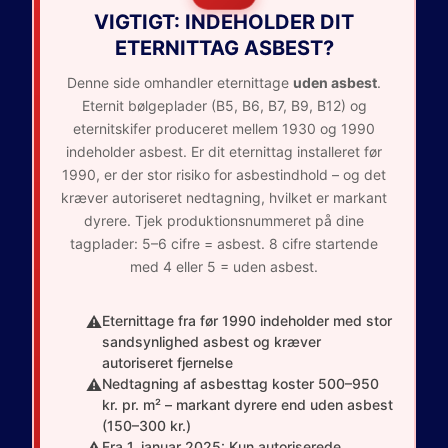
VIGTIGT: INDEHOLDER DIT
ETERNITTAG ASBEST?
Denne side omhandler eternittage
uden asbest
.
Eternit bølgeplader (B5, B6, B7, B9, B12) og
eternitskifer produceret mellem 1930 og 1990
indeholder asbest. Er dit eternittag installeret før
1990, er der stor risiko for asbestindhold – og det
kræver autoriseret nedtagning, hvilket er markant
dyrere. Tjek produktionsnummeret på dine
tagplader: 5–6 cifre = asbest. 8 cifre startende
med 4 eller 5 = uden asbest.
⚠️
Eternittage fra før 1990 indeholder med stor
sandsynlighed asbest og kræver
autoriseret fjernelse
⚠️
Nedtagning af asbesttag koster 500–950
kr. pr. m² – markant dyrere end uden asbest
(150–300 kr.)
Fra 1. januar 2025: Kun autoriserede