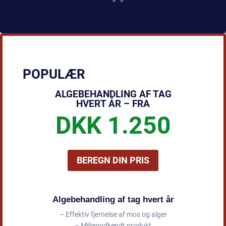
POPULÆR
ALGEBEHANDLING AF TAG
HVERT ÅR – FRA
DKK 1.250
BEREGN DIN PRIS
Algebehandling af tag hvert år
– Effektiv fjernelse af mos og alger
– Miljøgodkendt produkt