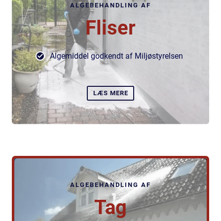
ALGEBEHANDLING AF
Fliser
Algemiddel godkendt af Miljøstyrelsen
LÆS MERE
ALGEBEHANDLING AF
Tag