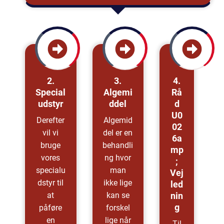
2.
3.
4.
Special
Algemi
Rå
Udstyr
Ddel
D
U0
Derefter
Algemid
02
vil vi
del er en
6a
bruge
behandli
Mp
vores
ng hvor
;
specialu
man
Vej
dstyr til
ikke lige
Led
at
kan se
Nin
G
påføre
forskel
en
lige når
Til