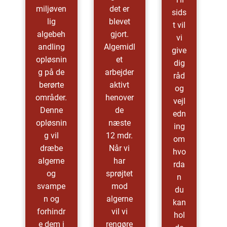
miljøven
det er
sids
lig
blevet
t vil
algebeh
gjort.
vi
andling
Algemidl
give
opløsnin
et
dig
g på de
arbejder
råd
berørte
aktivt
og
områder.
henover
vejl
Denne
de
edn
opløsnin
næste
ing
g vil
12 mdr.
om
dræbe
Når vi
hvo
algerne
har
rda
og
sprøjtet
n
svampe
mod
du
n og
algerne
kan
forhindr
vil vi
hol
e dem i
rengøre